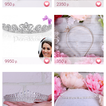
950
2350
р.
р.
Кружевная повязка на
Диадема «Великий Гэтсби»
голову «Гэтсби»
Арт: diad_0213
Арт: diad_0391
9950
350
р.
р.
Диадема «Кейт Миддлтон» со
Тиара для невесты
стразами Swarovski
"Золотистая"
Арт: diad_0131
Арт: diad_0003