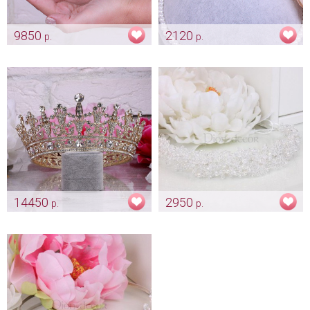
9850
2120
р.
р.
Диадема для волос "Zircon"
Тиара «Лилия»
Арт: diad_0013
Арт: diad_0035
14450
2950
р.
р.
Корона «Queen» gold со
Ободок «Хрусталь с
стразами Swarovski
жемчужинкой»
Арт: diad_0056
Арт: diad_0379