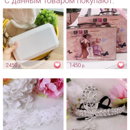
С данным товаром покупают:
2450
1450
р.
р.
Сумочка для невесты
Сундучок «Гэтсби»
«Felicita» жемчужный перелив
Арт: sun_0148
Арт: klch_0236