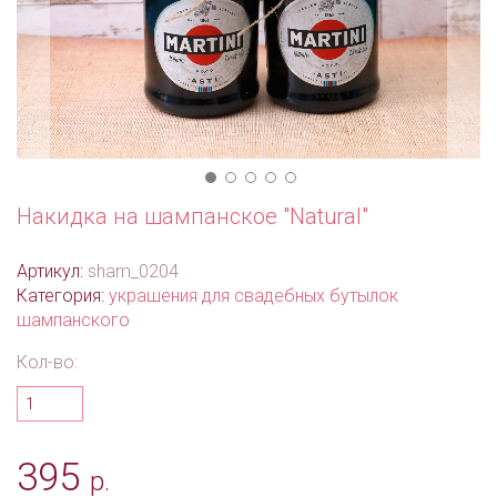
Накидка на шампанское "Natural"
Артикул:
sham_0204
Категория:
украшения для свадебных бутылок
шампанского
Кол-во:
395
р.