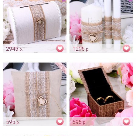
2945
1295
р.
р.
Сундучок для конвертов
Комплект свечей «Natural»
«Natural»
Арт: svch_0219
Арт: sun_0179
595
595
р.
р.
Подушечка «Natural»
Коробочка "Natural"
Арт: pod_0250
Арт: pod_0129