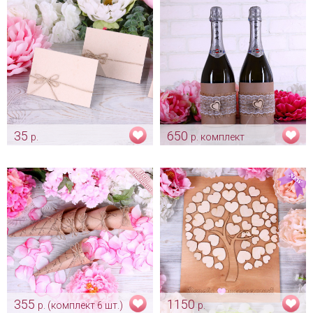
35
650
р.
р. комплект
Рассадочная карточка гостя
Комплект тубусов «Natural»
"Natural"
Арт: sham_0195
Арт: card_0041
355
1150
р. (комплект 6 шт.)
р.