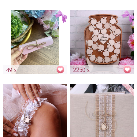
Кулечки крафтовые "Natural"
Деревянное дерево для
пожеланий "Сердечки"
Арт: kor_0045
Арт: alb_0024
49
2250
р.
р.
Свиток "Розовый перламутр"
Банка с пожеланиями
для винной церемонии
"Natural"
Арт: pr_0077
Арт: alb_0001