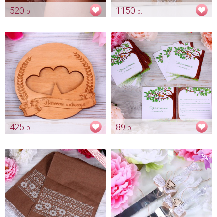
520
1150
р.
р.
Подвязка для невесты
Альбом для гостей «Natural»
«Natural»
Арт: alb_0143
Арт: podv_0167
425
89
р.
р.
Подставочка для колец -
Приглашения на свадьбу
"Вместе навсегда"
"Древо"
Арт: pod_0004
Арт: card_0003