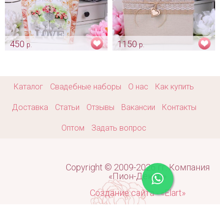
450
1150
р.
р.
Сундучок «LOVE»
Папка для свидетельства
«Natural»
Арт: sun_0180
Арт: pap_0223
Каталог
Свадебные наборы
О нас
Как купить
Доставка
Статьи
Отзывы
Вакансии
Контакты
Оптом
Задать вопрос
Copyright © 2009-2026 гг. Компания
«Пион-Декор»
Создание сайта - «Elart»