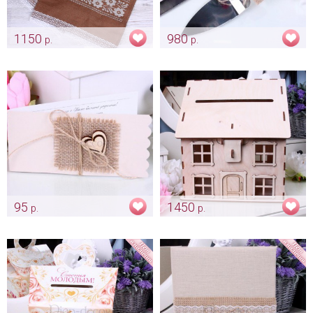
1150
980
р.
р.
Льняной рушник из
Нож и лопатка «Natural»
коллекции "Natural"
Арт: trt_0278
Арт: rush_0012
95
1450
р.
р.
Приглашение на свадьбу
«Домик» для свадебных
«Natural»
денежных конвертов
Арт: pr_0069
Арт: sun_0180