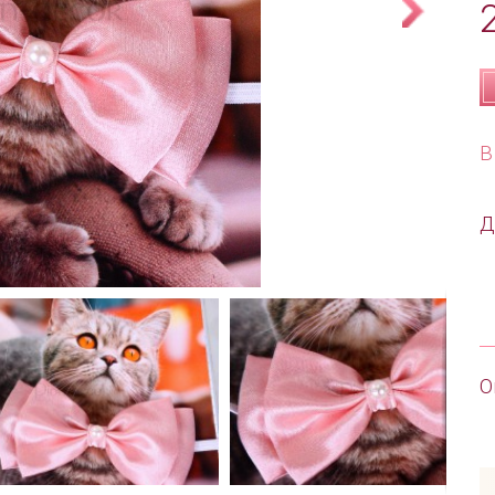
В
Д
О