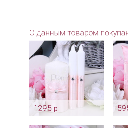
С данным товаром покупа
1295
59
р.
Комплект свечей «Smoky
Под
rose»
«Smo