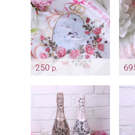
Арт: svch_0218
Арт: 
250
69
р.
Атласный рушник «Лебеди»
Подв
Арт: rush_0160
Арт: 