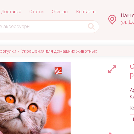
Доставка
Статьи
Отзывы
Контакты
Наш с
ул. Д
рогулки
Украшения для домашних животных
С
р
А
К
К