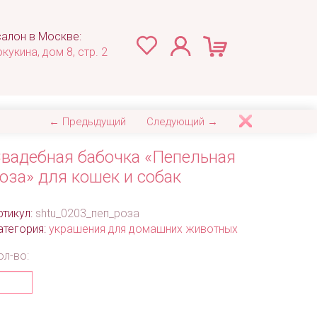
алон в Москве:
окукина, дом 8, стр. 2
← Предыдущий
Следующий →
вадебная бабочка «Пепельная
оза» для кошек и собак
ртикул:
shtu_0203_пеп_роза
атегория:
украшения для домашних животных
ол-во: