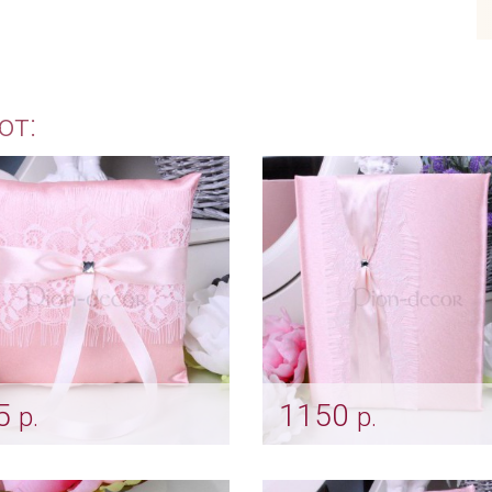
ют:
5
1150
р.
р.
ушечка для колец
Папка для свидетельс
ky rose»
«Smoky rose»