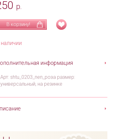
250
р.
В корзину!
 наличии
ополнительная информация
Арт: shtu_0203_пеп_роза размер:
универсальный, на резинке
писание