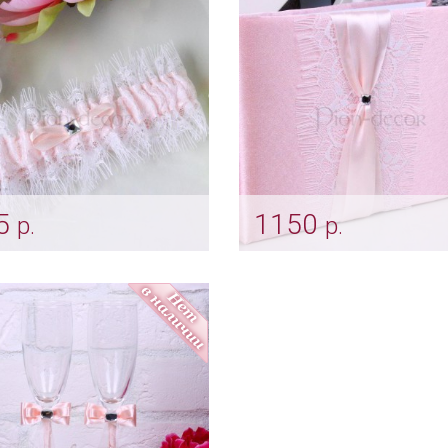
pod_0249
Арт: pap_0224
5
1150
р.
р.
язка «Smoky rose»
Альбом для гостей «S
rose»
podv_0166
Арт: alb_0142