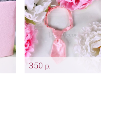
Арт: sham_0196
350
р.
moky
Галстук «Пепельная роза»
для свадебных животных)
Арт: shtu_0204_пеп_роза