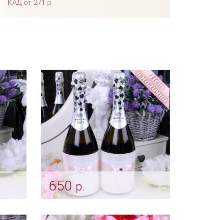
КАД от 271 р.
650
р.
тва
Комплект тубусов «Smoky
rose»