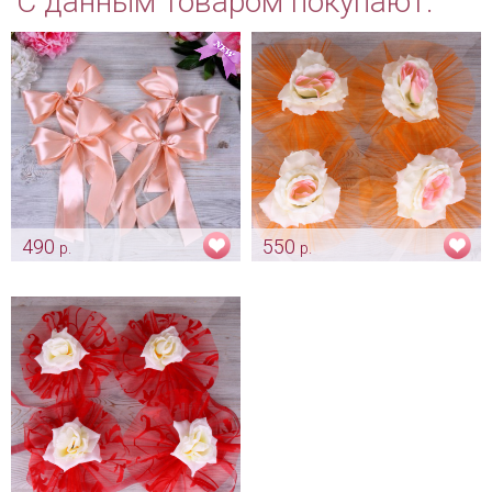
С данным товаром покупают:
490
550
р.
р.
Свадебный декор на ручки
Декор ручек авто
авто "Банты персик"
Арт: avt_0021
Арт: avt_0022