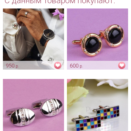
С данным товаром покупают:
950
600
р.
р.
Запонки «I love my wife»
Запонки «Черный рыцарь»
Арт: gr_0028
Арт: gr_0002