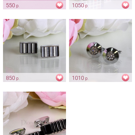
550
1050
р.
р.
Запонки «Овальные»
Запонки «Кубики»
Арт: gr_0024
Арт: gr_0065
850
1010
р.
р.
Запонки «В полосочку»
Запонки «Даймондс»
Арт: gr_0086
Арт: gr_0099