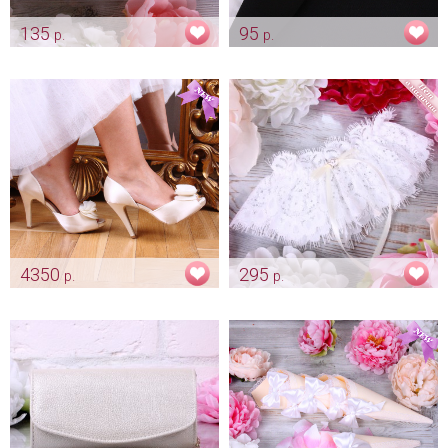
135
95
р.
р.
Приглашение - свиток
Бутоньерка для жениха
"Атласная розочка - айвори"
Арт: pr_0001
Арт: gr_0228
4350
295
р.
р.
Туфельки невесты "Mischka"
Подвязка айвори "Queen"
айвори
Арт: podv_0010
Арт: obv_0300