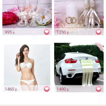
995
1250
р.
р.
Свадебные бокалы в
Домашний очаг
оформлении айвори
"Обручальные кольца" -
айвори
Арт: bok_0059
Арт: svch_0076
1460
1490
р.
р.
Купальник для невесты
"Just married" на свадебное
кружевной "Sunny"
авто
Арт: mel_0001
Арт: avt_0098