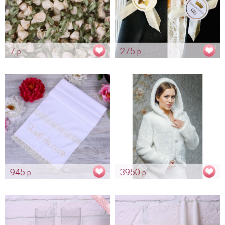
7
275
р.
р.
Розочки для декора "Айвори
Комплект ленты для
бутоны"
свидетелей "Айвори"
Арт: ukr_0045
Арт: shtu_0094
945
3950
р.
р.
Рушник «Айвори кружево»
Шубка с капюшоном "Anna"
на синтепоне белая и айвори
Арт: rush_0131
Арт: mit_0084