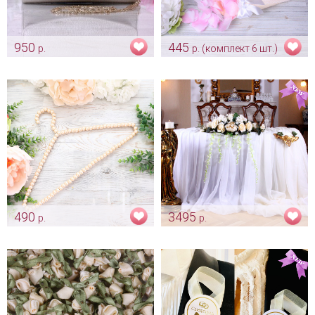
950
445
р.
р. (комплект 6 шт.)
Клатч «Classic» айвори
Кулечки цвета айвори
Арт: klch_0114
Арт: kor_0023
490
3495
р.
р.
Свадебная жемчужная
Цветы на стол жениха и
вешалка
невесты "Айвори"
Арт: mel_0072_айвори
Арт: ukr_0021