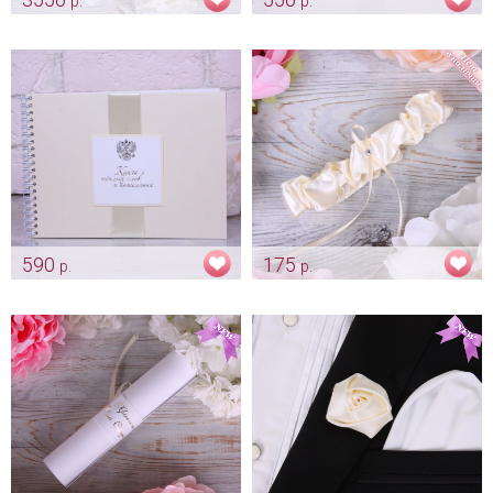
р.
р.
Кружевной рушник "Айвори
Папка для свидетельства
узор"
«Айвори»
Арт: rush_0093
Арт: pap_0007
590
175
р.
р.
Альбом айвори "Для теплых
Атласная подвязка цвета
слов и пожеланий"
айвори "Classic"
Арт: alb_0021
Арт: podv_0005