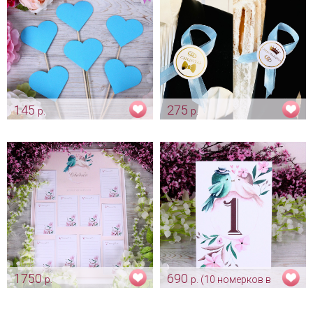
145
275
р.
р.
Бирюзовые сердечки для
Комплект ленты для
фото
свидетелей "Нежно голубой»
Арт: fot_0068
Арт: shtu_0087
1750
690
р.
р. (10 номерков в
План рассадки приглашенных
комплекте)
на свадебное торжество
Номерки на свадьбу для