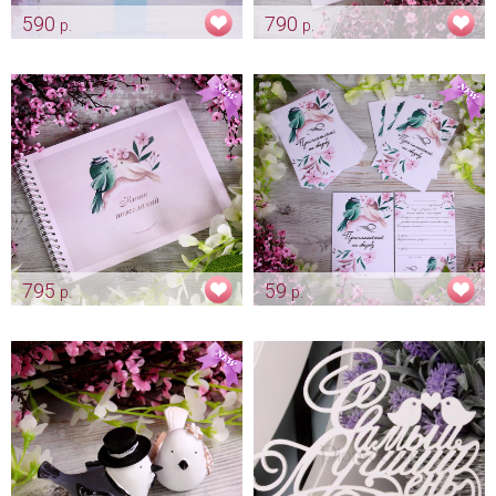
590
790
р.
р.
Свадебная книга пожеланий
Папка для свидетельства
"Нежный тиффани"
"Пташки" - новый формат
свидетельства А4
Арт: alb_0008
Арт: pap_0015
795
59
р.
р.
Книга для пожеланий на
Приглашение на свадьбу
свадьбу "Пташки"
"Пташки"
Арт: alb_0050
Арт: card_0010