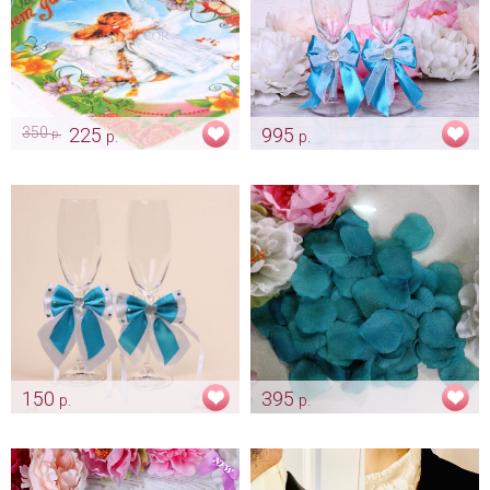
350
225
995
р.
р.
р.
Свадебный рушник «Ангел»
Бокалы с бирюзовой лентой
на свадьбу
Арт: rush_0058
Арт: bok_0054
150
395
р.
р.
Бирюзовые банты на
Ярко бирюзовые лепестки
свадебные бокалы
роз (300 шт.)
Арт: bok_0142
Арт: kor_0081