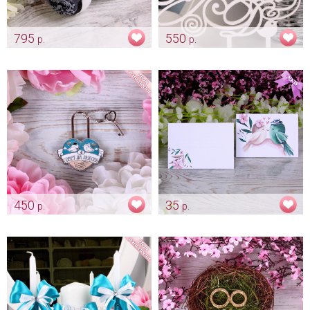
795
550
р.
р.
Фигурка для свадебного
Топпер на торт «Птички»
торта «Пташки»
Арт: trt_0257
Арт: trt_0192
450
35
р.
р.
Замочек "Пташки" бирюза
Рассадочная карточка
"Пташки"
Арт: shtu_0009
Арт: card_0043