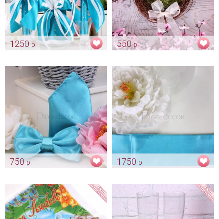
1250
550
р.
р.
Бирюзовый домашний очаг
Уютное «Гнездышко» для
обручальных колечек
Арт: svch_0140
Арт: pod_0217
750
1750
р.
р.
Комплект бабочка и
Атласный пояс для платья
платочек «Бирюза»
«Нежно бирюзовый»
Арт: gr_0124
Арт: mel_0177