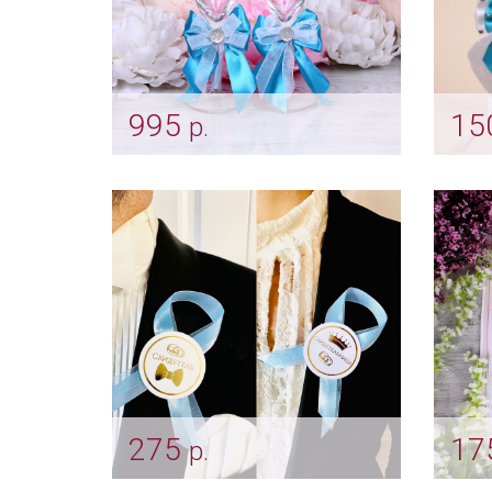
995
15
р.
Бокалы с бирюзовой лентой
Бир
на свадьбу
сва
Арт: bok_0054
Арт: b
275
17
р.
Комплект ленты для
План