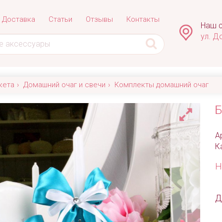
Доставка
Статьи
Отзывы
Контакты
Наш с
ул. Д
кета
Домашний очаг и свечи
Комплекты домашний очаг
Б
А
К
Н
Д