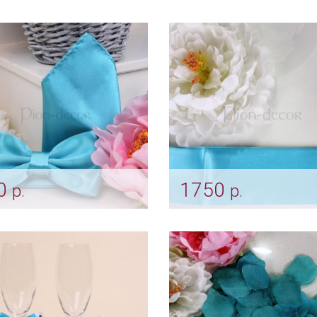
ер на торт «Птички»
Замочек "Пташки" бир
rt_0257
Арт: shtu_0009
0
1750
р.
р.
лект бабочка и
Атласный пояс для пла
очек «Бирюза»
«Нежно бирюзовый»
r_0124
Арт: mel_0177