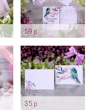
59
р.
а
Приглашение на свадьбу
"Пташки"
Арт: card_0010
35
р.