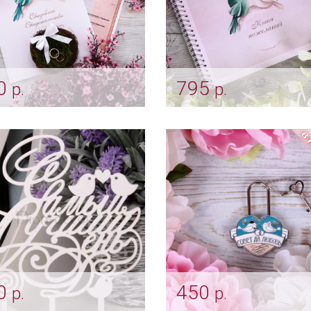
0
795
р.
р.
а для свидетельства
Книга для пожеланий н
шки" - новый формат
свадьбу "Пташки"
етельства А4
Арт: alb_0050
pap_0015
0
450
р.
р.