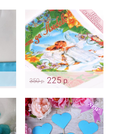
юза
Рассадочная карточка
"Пташки"
Арт: card_0043
225
р.
350
р.
тья
Свадебный рушник «Ангел»
Арт: rush_0058