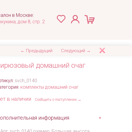
алон в Москве:
окукина, дом 8, стр. 2
← Предыдущий
Следующий →
ирюзовый домашний очаг
ртикул:
svch_0140
атегория:
комплекты домашний очаг
ет в наличии
Сообщить о поступлении →
ополнительная информация
Арт: svch_0140 размер: Большая: высота