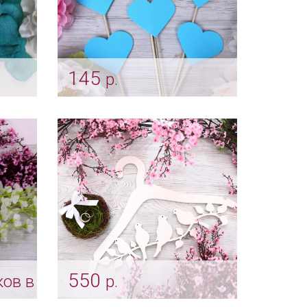
145
р.
стки
Бирюзовые сердечки для
фото
Арт: fot_0068
550
ков в
р.
Вешалка для платья