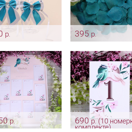
0
395
р.
р.
юзовые банты на
Ярко бирюзовые лепе
дебные бокалы
роз (300 шт.)
ok_0142
Арт: kor_0081
50
690
р.
р. (10 номер
комплекте)
 рассадки