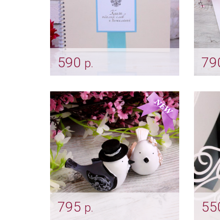
590
79
р.
Свадебная книга пожеланий
Папк
"Нежный тиффани"
"Пта
свид
Арт: alb_0008
Арт: 
795
55
р.