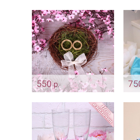
Фигурка для свадебного
Топп
торта «Пташки»
Арт: t
Арт: trt_0192
550
75
р.
Уютное «Гнездышко» для
Комп
обручальных колечек
плат
Арт: pod_0217
Арт: g