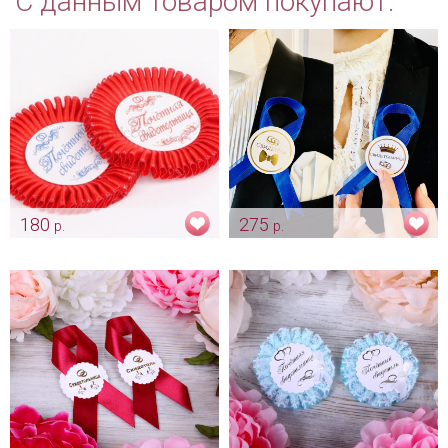
С данным товаром покупают:
180
275
р.
р.
Значки для свидетелей
Комплект ленты для
свидетелей "Индиго"
Арт: shtu_0010
Арт: shtu_0079