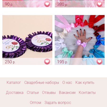
90
380
р.
р.
Комплект ленты для
Комплект для свидетелей
свидетелей "Марсала"
"Кружевной" цвет нежно
голубой
Арт: shtu_0082
Арт: shtu_0091
250
195
р.
р.
Фиолетовые значки
Браслет-бантик для подружки
невесты
Арт: shtu_0096
Арт: shtu_0160
Каталог
Свадебные наборы
О нас
Как купить
Доставка
Статьи
Отзывы
Вакансии
Контакты
Оптом
Задать вопрос