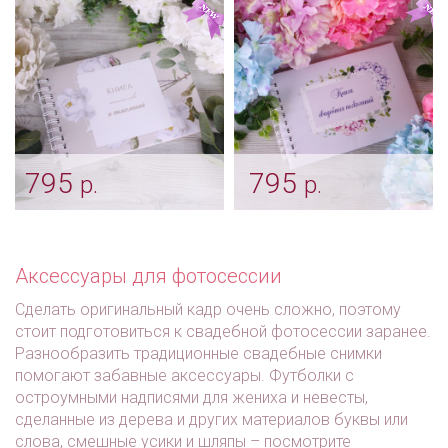
Арт: alb_0124
Арт: alb_0112
795
795
р.
р.
Книга пожеланий
Книга пожеланий
«Эсперанса»
«Гортензия»
Арт: alb_0110
Арт: alb_0109
Аксессуары для фотосессии
Сделать оригинальный кадр очень сложно, поэтому
стоит подготовиться к свадебной фотосессии заранее.
Разнообразить традиционные свадебные снимки
помогают забавные аксессуары. Футболки с
остроумными надписями для жениха и невесты,
сделанные из дерева и других материалов буквы или
слова, смешные усики и шляпы – посмотрите