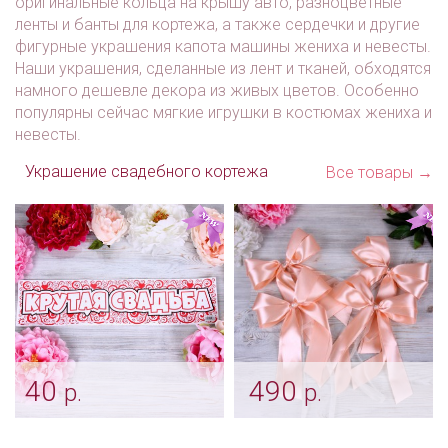
оригинальные кольца на крышу авто, разноцветные
ленты и банты для кортежа, а также сердечки и другие
фигурные украшения капота машины жениха и невесты.
Наши украшения, сделанные из лент и тканей, обходятся
намного дешевле декора из живых цветов. Особенно
популярны сейчас мягкие игрушки в костюмах жениха и
невесты.
Украшение свадебного кортежа
Все товары →
40
490
р.
р.
Наклейка на машину
Свадебный декор на
"Крутая свадьба"
ручки авто "Банты