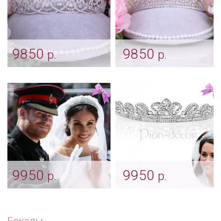
9850
9850
р.
р.
Цирконовая диадема
Диадема «Стефания»
«Heart»
Арт: diad_0287
Арт: diad_0361
9950
9950
р.
р.
Королевская тиара
Диадема «Кейт
Меган Маркл «Meghan
Миддлтон» со
Markle» со стразами
стразами Swarovski
Бокалы