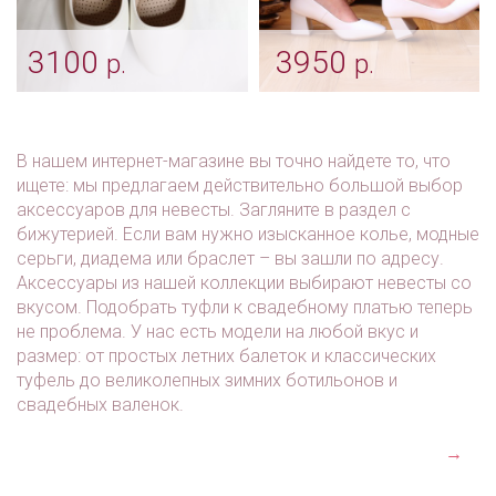
3100
3950
р.
р.
Балетки "Classic"
Белые свадебные
туфли «Veronika»
Арт: obv_0335
Арт: obv_0018
В нашем интернет-магазине вы точно найдете то, что
ищете: мы предлагаем действительно большой выбор
аксессуаров для невесты. Загляните в раздел с
бижутерией. Если вам нужно изысканное колье, модные
серьги, диадема или браслет – вы зашли по адресу.
Аксессуары из нашей коллекции выбирают невесты со
вкусом. Подобрать туфли к свадебному платью теперь
не проблема. У нас есть модели на любой вкус и
размер: от простых летних балеток и классических
туфель до великолепных зимних ботильонов и
свадебных валенок.
→
руб.