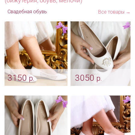
(бижутерия, обувь, мелочи)
Свадебная обувь
Все товары →
3150
3050
р.
р.
Балетки "Lace"
Балетки "Classic pearl"
Арт: obv_0337
Арт: obv_0336