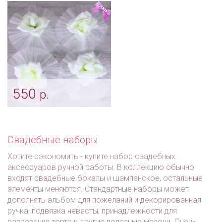
персик"
Арт: avt_0143
Арт: avt_0022
550
р.
Украшение "Айвори
розы" на авто
Арт: avt_0067
Свадебные наборы
Хотите сэкономить - купите набор свадебных
аксессуаров ручной работы. В коллекцию обычно
входят свадебные бокалы и шампанское, остальные
элементы меняются. Стандартные наборы может
дополнять альбом для пожеланий и декорированная
ручка, подвязка невесты, принадлежности для
разрезания торта и другие полезные мелочи. Очень