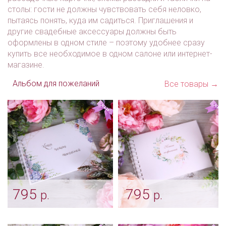
столы: гости не должны чувствовать себя неловко,
пытаясь понять, куда им садиться. Приглашения и
другие свадебные аксессуары должны быть
оформлены в одном стиле – поэтому удобнее сразу
купить все необходимое в одном салоне или интернет-
магазине.
Альбом для пожеланий
Все товары →
795
795
р.
р.
Альбом пожеланий
Книга "Jasmin" для
«Каменный цветок»
пожеланий гостей