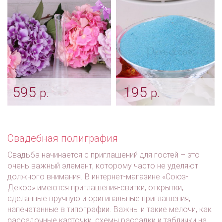
дизайном
Арт: pes_0060
Арт: indv_0024
595
195
р.
р.
Дополнительная
Голубой песок для
боковая колба для
церемонии
песочной церемонии
Арт: pes_0049
Свадебная полиграфия
Арт: pion_0062
Свадьба начинается с приглашений для гостей – это
очень важный элемент, которому часто не уделяют
должного внимания. В интернет-магазине «Союз-
Декор» имеются приглашения-свитки, открытки,
сделанные вручную и оригинальные приглашения,
напечатанные в типографии. Важны и такие мелочи, как
рассадочные карточки, схемы рассадки и таблички на