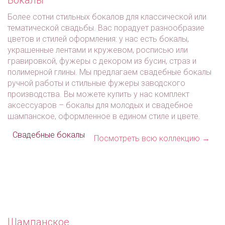
Swarovski и цирконами
Арт: diad_0131
Арт: diad_0235
Более сотни стильных бокалов для классической или
тематической свадьбы. Вас порадует разнообразие
цветов и стилей оформления: у нас есть бокалы,
украшенные лентами и кружевом, росписью или
гравировкой, фужеры с декором из бусин, страз и
полимерной глины. Мы предлагаем свадебные бокалы
ручной работы и стильные фужеры заводского
производства. Вы можете купить у нас комплект
аксессуаров – бокалы для молодых и свадебное
шампанское, оформленное в едином стиле и цвете.
Свадебные бокалы
Посмотреть всю коллекцию →
руб.
руб.
Арт:
руб.
Арт:
Арт:
Шампанское