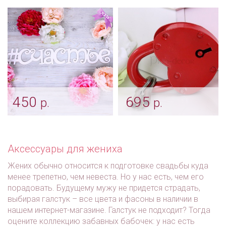
фото
бейсболка "Team bride"
для девичника
Арт: shtu_0214
Арт: mel_0206
450
695
р.
р.
Хештег для
Свадебные замочки -
фотосессии «Счастье»
большой красный
Арт: fot_0044
Арт: shtu_0005 красный
Аксессуары для жениха
Жених обычно относится к подготовке свадьбы куда
менее трепетно, чем невеста. Но у нас есть, чем его
порадовать. Будущему мужу не придется страдать,
выбирая галстук – все цвета и фасоны в наличии в
нашем интернет-магазине. Галстук не подходит? Тогда
оцените коллекцию забавных бабочек: у нас есть