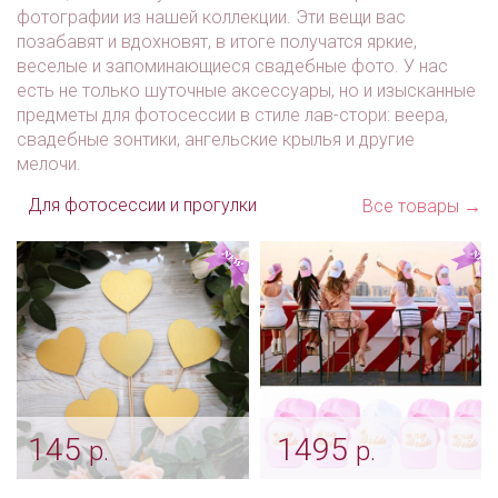
фотографии из нашей коллекции. Эти вещи вас
позабавят и вдохновят, в итоге получатся яркие,
веселые и запоминающиеся свадебные фото. У нас
есть не только шуточные аксессуары, но и изысканные
предметы для фотосессии в стиле лав-стори: веера,
свадебные зонтики, ангельские крылья и другие
мелочи.
Для фотосессии и прогулки
Все товары →
145
1495
р.
р.
Золотые сердечки для
Кепка "Bride" и