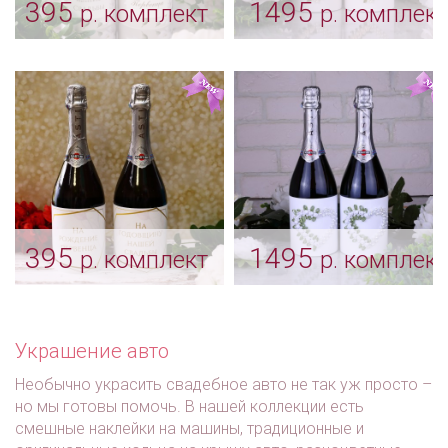
395
1495
р. комплект
р. комплект
Комплект тубусов на
Тубусы «Розарий» на
бутылки шампанского
свадебное
«Эсперанса»
шампанское
Арт: sham_0205
Арт: sham_0202
395
1495
р. комплект
р. комплект
Комплект тубусов на
Тубусы «Розарий»
бутылки «Райская
белые на свадебное
ягодка»
шампанское
Украшение авто
Арт: sham_0189
Арт: sham_0129
Необычно украсить свадебное авто не так уж просто –
но мы готовы помочь. В нашей коллекции есть
смешные наклейки на машины, традиционные и