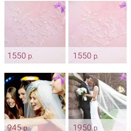
1550
1550
р.
р.
Кружевная фата "Белая
Кружевная фата
с пайетками"
"Айвори с пайетками"
Арт: diad_0267
Арт: diad_0266
945
1950
р.
р.