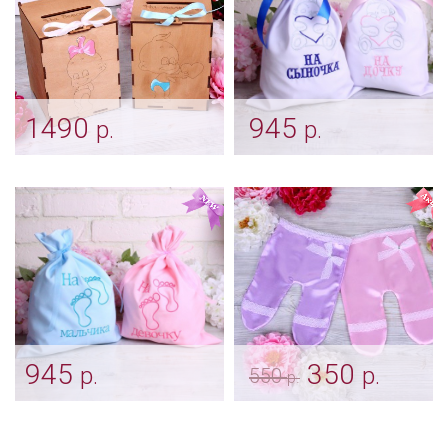
1490
945
р.
р.
Деревянные сундучки
Вышитые мешочки на
на конкурс "Дочки-
конкурс "Дочка или
сыночки"
Сыночек"
Арт: boy_0032
Арт: boy_0022
945
350
р.
р.
550
р.
Мешочки для сбора
Ползунки на конкурс
денег "Мальчик или
«Лаванда+розовый»