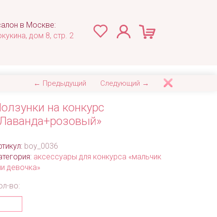
алон в Москве:
окукина, дом 8, стр. 2
← Предыдущий
Следующий →
олзунки на конкурс
Лаванда+розовый»
ртикул:
boy_0036
атегория:
аксессуары для конкурса «мальчик
ли девочка»
ол-во: