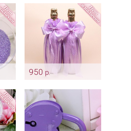
Арт: gr_0203
950
р.
Атласное лавандовое
шампанское
Арт: sham_0102