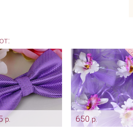
ют:
5
650
р.
р.
ндовая бабочка-галстук
Свадебные аксессуары