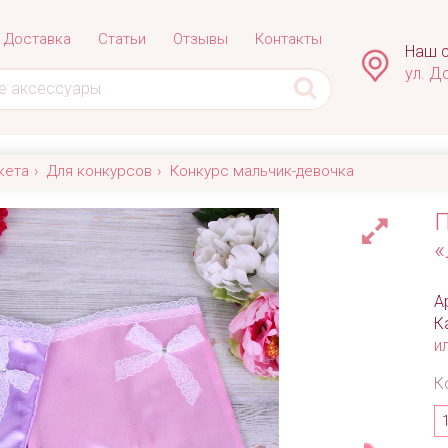
Доставка
Статьи
Отзывы
Контакты
Наш с
ул. Д
кета
Для конкурсов
Конкурс мальчик-девочка
П
«
А
К
и
К