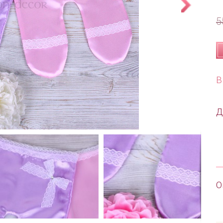
5
В
Д
О