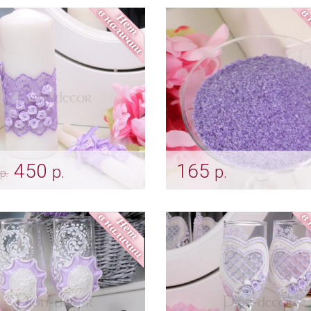
машину
r_0036
Арт: avt_0007
450
165
р.
р.
р.
андовый комплект
Песок «Лавандовый
чей
кристаллический»
vch_0006
Арт: pes_0055