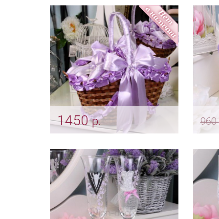
нежность»
Арт: g
Арт: bok_0179
1450
р.
960
Корзинка для пикника и
Лав
фотосессии
све
Арт: kor_0003 лавандовый
Арт: s