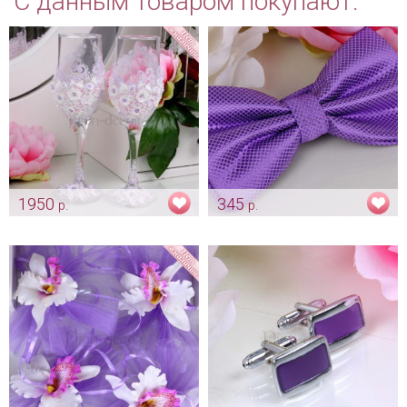
С данным товаром покупают:
1950
345
р.
р.
Бокалы «Фиолетовая
Лавандовая бабочка-галстук
нежность»
Арт: gr_0036
Арт: bok_0179