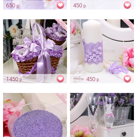
650
450
р.
р.
Свадебные аксессуары на
Запонки «Лавандовые»
машину
Арт: gr_0203
Арт: avt_0007
1450
960
450
р.
р.
р.
Корзинка для пикника и
Лавандовый комплект свечей
фотосессии
Арт: svch_0006
Арт: kor_0003 лавандовый