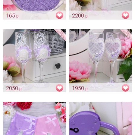
165
2200
р.
р.
Песок «Лавандовый
Богемские свадебные бокалы
кристаллический»
«Лавандовая парочка»
Арт: pes_0055
Арт: bok_0270
2050
1950
р.
р.
Бокалы «Лавандовый
Бокалы «Фиолетовый корсет»
винтаж»
Арт: bok_0181
Арт: bok_0248