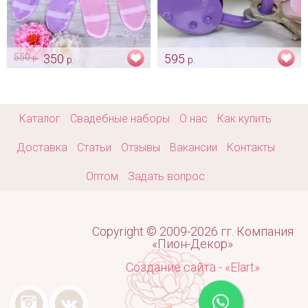
550
350
595
р.
р.
р.
Ползунки на конкурс
Маленький свадебный
«Лаванда+розовый»
замочек - лаванда
Арт: boy_0036
Арт: shtu_0006 лаванда
Каталог
Свадебные наборы
О нас
Как купить
Доставка
Статьи
Отзывы
Вакансии
Контакты
Оптом
Задать вопрос
Copyright © 2009-2026 гг. Компания
«Пион-Декор»
Создание сайта - «Elart»