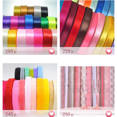
295
255
р.
р.
Лента атласная широкая - 50
Лента атласная узкая - 12 мм
мм - 5 см.
Арт: ukr_0012
Арт: ukr_0011
245
250
р.
р.