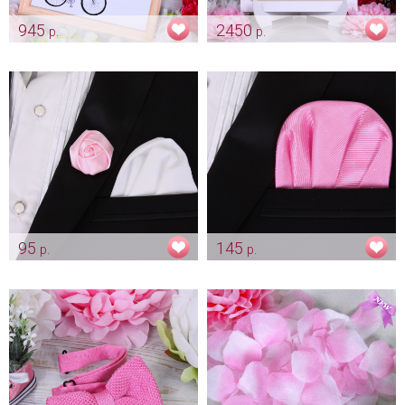
945
2450
р.
р.
Рамка пожеланий
Рамка пожеланий "Rose"
"Велосипед"
Арт: alb_0013
Арт: alb_0016
95
145
р.
р.
Бутоньерка жениха "Розочка
Платочек для жениха "Нежно
- нежно розовая"
розовый"
Арт: gr_0222
Арт: gr_0207