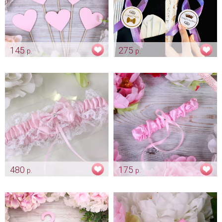
145
275
р.
р.
Розовые сердечки для фото
Комплект ленты для
свидетелей "Нежная лаванда"
Арт: fot_0015
Арт: shtu_0083
480
175
р.
р.
Цветные кружевные подвязки
Подвязочка невесты "Classic"
«Розовая»
розовая
Арт: podv_0115_розовая
Арт: podv_0077