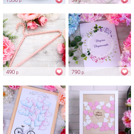
р.
р.
Украшение на авто «Розовая
Мультяшное приглашение
гортензия - тропики»
"Парочка на велосипеде"
Арт: avt_0175
Арт: pr_0028
490
790
р.
р.
Вешалка для платья
Обложка для свадебного
«Жемчуг»
свидетельства "Гортензия" -
новый формат
Арт: mel_0072_нежнорозовый
свидетельства А4
Арт: pap_0079-a