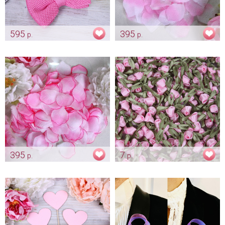
595
395
р.
р.
Вязанная бабочка "Розовая"
Бело-розовые лепестки роз
(300 шт.)
Арт: gr_0205
Арт: kor_0083
395
7
р.
р.
Розовые лепестки роз с
Розочки для декора "Нежно
окантовкой (300 шт.)
розовые бутоны"
Арт: kor_0073
Арт: ukr_0039