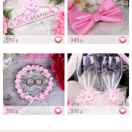
550
345
р.
р.
Плечики нежно розовые для
Нежно розовая бабочка
платья невесты «Невеста»
Арт: gr_0072
Арт: mel_0155_нежно_розовый
550
350
р.
р.
Блюдце для колец "Нежно
Украшение «Нежно розовое»
розовый веночек"
Арт: bok_0295
Арт: pod_0123