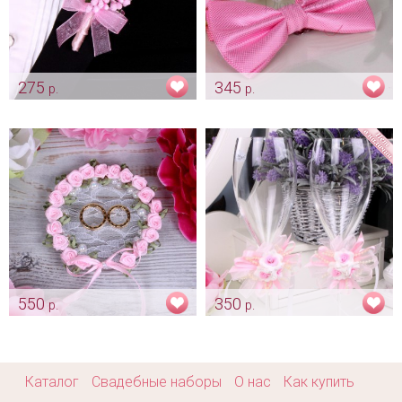
275
345
р.
р.
Бутоньерка для жениха
Нежно розовая бабочка
"Нежно розовая"
Арт: gr_0072
Арт: gr_0017
550
350
р.
р.
Блюдце для колец "Нежно
Украшение «Нежно розовое»
розовый веночек"
Арт: bok_0295
Арт: pod_0123
Каталог
Свадебные наборы
О нас
Как купить