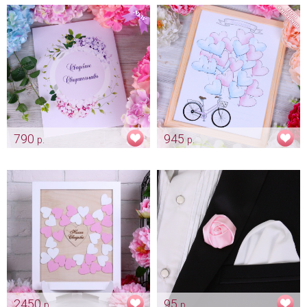
Арт: pr_0028
Арт: mel_0072_нежнорозовый
790
945
р.
р.
Обложка для свадебного
Рамка пожеланий
свидетельства "Гортензия" -
"Велосипед"
новый формат
Арт: alb_0016
свидетельства А4
Арт: pap_0079-a
2450
95
р.
р.