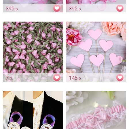
395
395
р.
р.
Бело-розовые лепестки роз
Розовые лепестки роз с
(300 шт.)
окантовкой (300 шт.)
Арт: kor_0083
Арт: kor_0073
7
145
р.
р.
Розочки для декора "Нежно
Розовые сердечки для фото
розовые бутоны"
Арт: fot_0015
Арт: ukr_0039