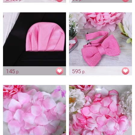
Рамка пожеланий "Rose"
Бутоньерка жениха "Розочка
- нежно розовая"
Арт: alb_0013
Арт: gr_0222
145
595
р.
р.
Платочек для жениха "Нежно
Вязанная бабочка "Розовая"
розовый"
Арт: gr_0205
Арт: gr_0207