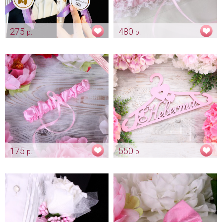
275
480
р.
р.
Комплект ленты для
Цветные кружевные подвязки
свидетелей "Нежная лаванда"
«Розовая»
Арт: shtu_0083
Арт: podv_0115_розовая
175
550
р.
р.
Подвязочка невесты "Classic"
Плечики нежно розовые для
розовая
платья невесты «Невеста»
Арт: podv_0077
Арт: mel_0155_нежно_розовый