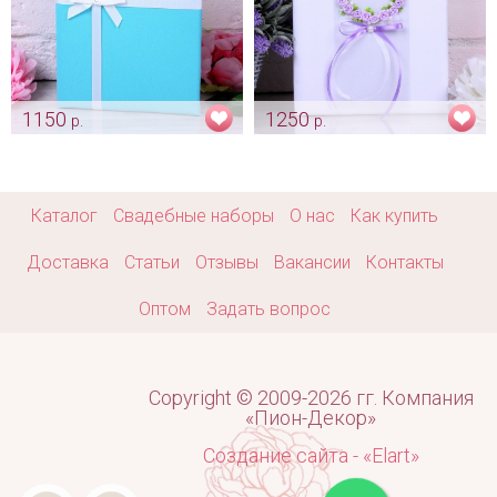
1150
1250
р.
р.
Папка «Tiffany & Co»
Папка «Лавандовый сад»
Арт: pap_0034
Арт: pap_0117
Каталог
Свадебные наборы
О нас
Как купить
Доставка
Статьи
Отзывы
Вакансии
Контакты
Оптом
Задать вопрос
Copyright © 2009-2026 гг. Компания
«Пион-Декор»
Создание сайта - «Elart»