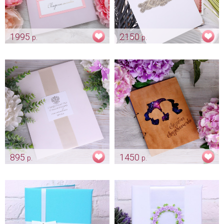
1995
2150
р.
р.
Папка "Domenika -пепельная
Папка с брошью "Diamond"
роза"
Арт: pap_0053
Арт: pap_0029
895
1450
р.
р.
"Айвори папка с гербом» -
Обложка для свадебного
новый формат
свидетельства "To the moon
свидетельства А4
and back"
Арт: pap_0159
Арт: pap_0018