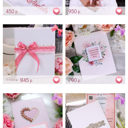
450
950
р.
р.
Рушник «Голубок в пионах»
Букет «Пионовый романс»
крестиком
Арт: mel_0148
Арт: rush_0134
1150
845
790
р.
р.
р.
Папка «Sarme»
Папка для свидетельства
"Garden Rose" - новый
Арт: pap_0190
формат свидетельства А4
Арт: pap_0012