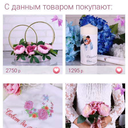
С данным товаром покупают:
2750
1295
р.
р.
"Пепельно-розовые пионы"
Домашний очаг
украшение на авто
«Молодожены»
Арт: avt_0097
Арт: svch_0160