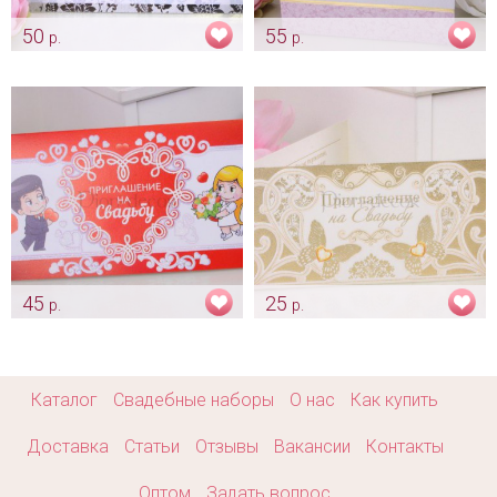
50
55
р.
р.
Приглашение «Лаванда»
Приглашение «Пионы»
Арт: pr_0025
Арт: pr_0029
45
25
р.
р.
Приглашение «Love is -
Приглашение «Золотое»
парочка»
Арт: pr_0035
Арт: pr_0034
Каталог
Свадебные наборы
О нас
Как купить
Доставка
Статьи
Отзывы
Вакансии
Контакты
Оптом
Задать вопрос