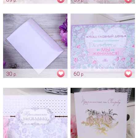
Приглашения на свадьбу
Wedding invitation "Love"
"Древо"
Арт: pr_0006
Арт: card_0003
30
60
р.
р.
Белый конверт для
Приглашение «Мы женимся!»
приглашения
Арт: pr_0063
Арт: pr_0014