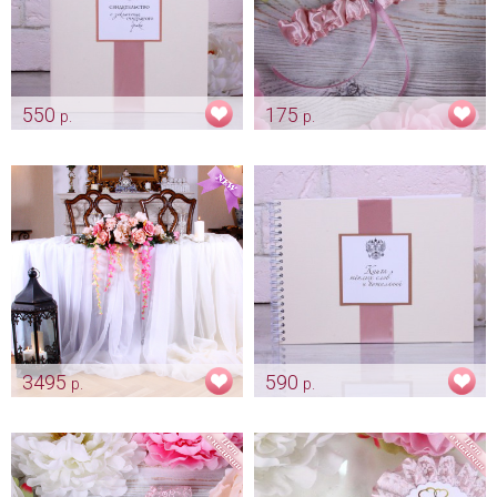
550
175
р.
р.
Папка для свидетельства о
Подвязка невесты "Classic"
заключении брака
пепельная роза
"Пепельная роза"
Арт: podv_0001
Арт: pap_0009
3495
590
р.
р.
Композиция "Пепельная роза
Гостевая книга "Пепельная
и пионы" из искусственных
роза"
цветов на президиум
Арт: alb_0011
Арт: ukr_0019