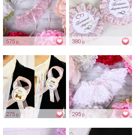
575
380
р.
р.
Подвязка пепельная роза
Комплект для свидетелей
"Бантик"
«Кружевной» цвет пепельная
роза
Арт: podv_0068
Арт: shtu_0190 пеп.роза
275
295
р.
р.
Комплект ленты для
Подвязка невесты "Queen"
свидетелей "Пепельная роза"
пепельная роза
Арт: shtu_0086
Арт: podv_0052