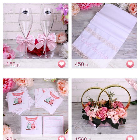
роза"
мишки
Арт: ukr_0042
Арт: mel_0025
150
450
р.
р.
Украшение на бокалы
Рушник «Хлеб да соль»
"Пепельно-розовое" на
пепельная роза
свадьбу
Арт: rush_0139
Арт: bok_0042
89
1560
р.
р.