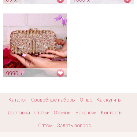
Приглашение "Свадебные
Цветочное украшение на
совы"
авто
Арт: card_0009
Арт: avt_0100
9990
р.
Эксклюзивная сумочка
"Бантик" rose gold на
выпускной
Арт: klch_0020
Каталог
Свадебные наборы
О нас
Как купить
Доставка
Статьи
Отзывы
Вакансии
Контакты
Оптом
Задать вопрос