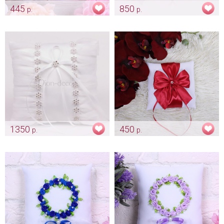
445
850
р.
р.
Подушечка для колец "Rose
Подушечка для колец с
shine"
кружевом
Арт: pod_0005
Арт: pod_0016
1350
450
р.
р.
Белая подушечка под
Подушечка "Марсала"
обручальные кольца
Арт: pod_0036
Арт: pod_0024