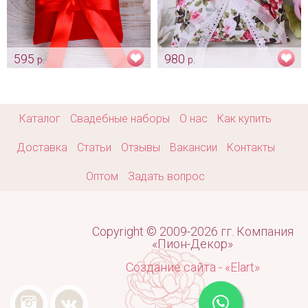
595
980
р.
р.
Подушечка "Красный бархат"
Подушечка «La Provincia»
Арт: pod_0150
Арт: pod_0229
Каталог
Свадебные наборы
О нас
Как купить
Доставка
Статьи
Отзывы
Вакансии
Контакты
Оптом
Задать вопрос
Copyright © 2009-2026 гг. Компания
«Пион-Декор»
Создание сайта - «Elart»