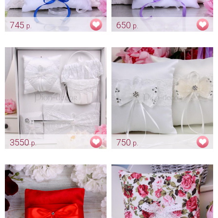
745
650
р.
р.
Подушечка для колец
Подушечка "Лавандовый сад"
"Веночек индиго"
Арт: pod_0097
Арт: pod_0038
3550
750
р.
р.
Набор «Кружевной» - белый
Подушечка «Романтичный
бантик»
Арт: nab_0018
Арт: pod_0135