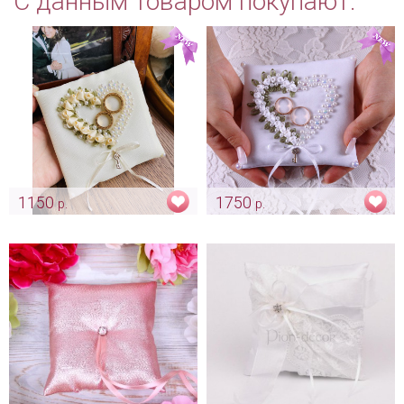
С данным товаром покупают:
1150
1750
р.
р.
Подушечка цвета айвори
Подушка «Розарий» белая
"Domenica"
Арт: pod_0149
Арт: pod_0026