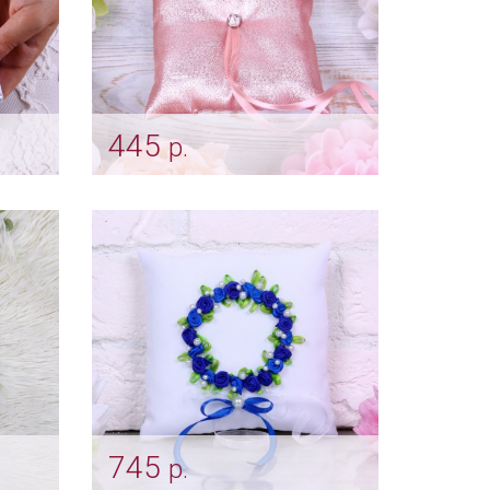
445
р.
лая
Подушечка для колец "Rose
shine"
Арт: pod_0005
745
р.