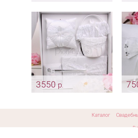
Подушечка для колец с
Бела
кружевом
обр
Арт: pod_0016
Арт: 
3550
75
р.
Набор «Кружевной» - белый
Под
бант
Арт: nab_0018
Арт: 
Каталог
Свадебн
Ва