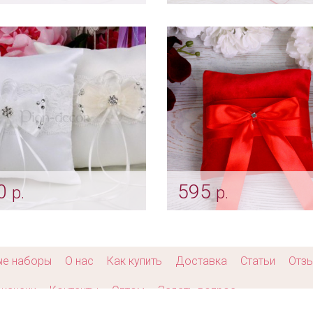
я подушечка под
Подушечка "Марсала"
учальные кольца
Арт: pod_0036
pod_0024
0
595
р.
р.
ушечка «Романтичный
Подушечка "Красный б
ик»
Арт: pod_0150
pod_0135
ые наборы
О нас
Как купить
Доставка
Статьи
Отз
кансии
Контакты
Оптом
Задать вопрос