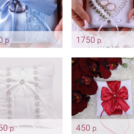
0
1750
р.
р.
ушечка для колец
Подушка «Розарий» бе
убые кружева»
Арт: pod_0149
pod_0086
50
450
р.
р.