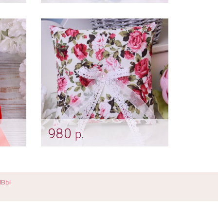
Подушечка для колец
"Веночек индиго"
Арт: pod_0038
980
р.
архат"
Подушечка «La Provincia»
Арт: pod_0229
ывы