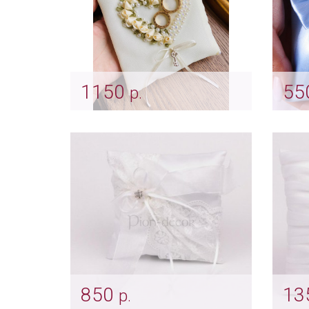
1150
55
р.
Подушечка цвета айвори
Под
"Domenica"
«Гол
Арт: pod_0026
Арт: 
850
13
р.