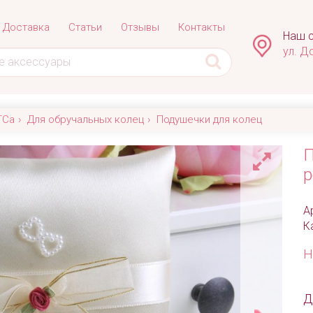
Доставка
Статьи
Отзывы
Контакты
Наш с
ул. Д
ГСа
Для обручальных колец
Подушечки для колец
П
р
А
К
Н
Д