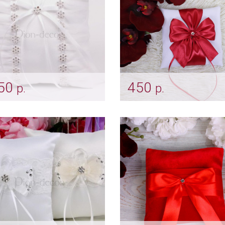
50
450
р.
р.
я подушечка под
Подушечка "Марсала"
учальные кольца
Арт: pod_0036
pod_0024