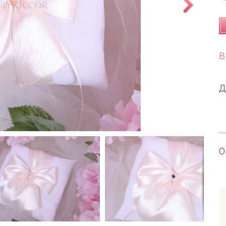
В
Д
О