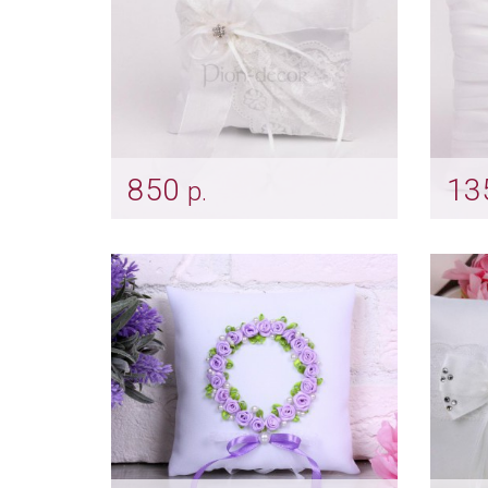
850
13
р.
Подушечка для колец с
Бела
кружевом
обр
Арт: pod_0016
Арт: 