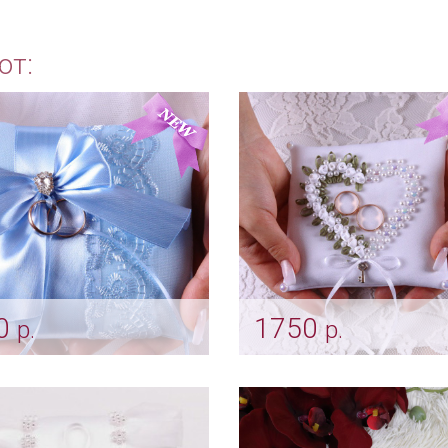
ют:
0
1750
р.
р.
ушечка для колец
Подушка «Розарий» бе
убые кружева»
Арт: pod_0149
pod_0086