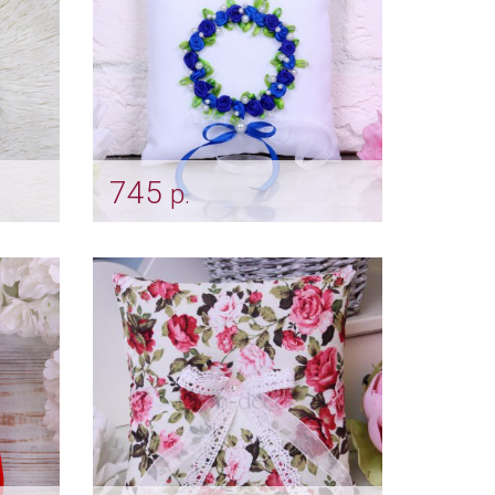
745
р.
Подушечка для колец
"Веночек индиго"
Арт: pod_0038