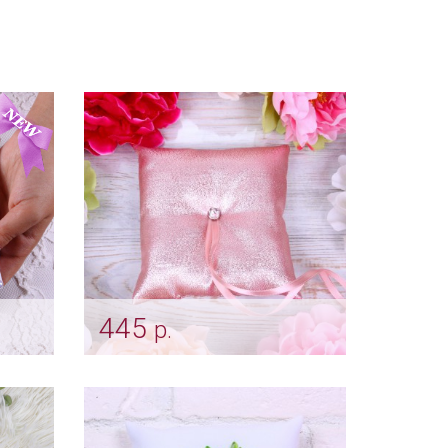
445
р.
лая
Подушечка для колец "Rose
shine"
Арт: pod_0005