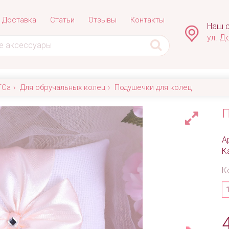
Доставка
Статьи
Отзывы
Контакты
Наш с
ул. Д
ГСа
Для обручальных колец
Подушечки для колец
П
А
К
К