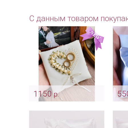
С данным товаром покупа
1150
55
р.
Подушечка цвета айвори
Под
"Domenica"
«Гол
Арт: pod_0026
Арт: 