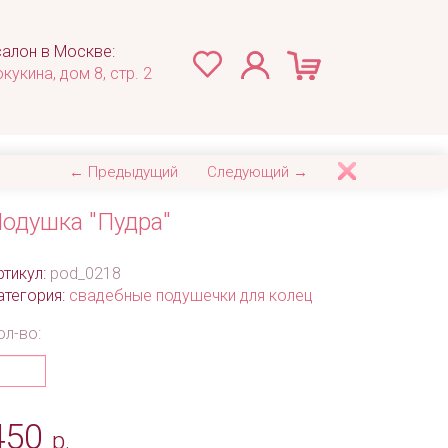
алон в Москве:
окукина, дом 8, стр. 2
← Предыдущий
Следующий →
одушка "Пудра"
ртикул:
pod_0218
атегория:
свадебные подушечки для колец
ол-во:
450
р.