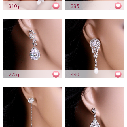
1310
1385
р.
р.
Клипсы с цирконами
Длинные серьги "Adora"
"Веточка"
Арт: ser_0005
Арт: ser_0090
1275
1430
р.
р.
Серьги "Kate"
Цветочные серьги "Glory"
Арт: ser_0016
Арт: ser_0022