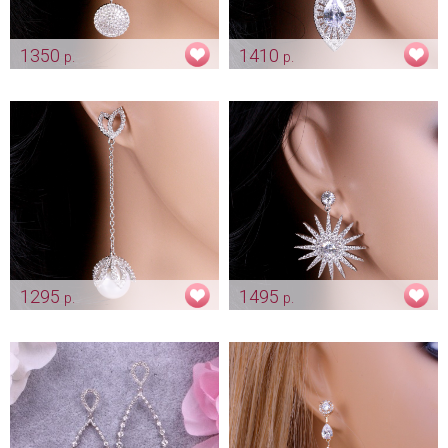
1350
1410
р.
р.
Переливающиеся серьги
Серьги капельки "Wedding"
"Ring"
Арт: ser_0029
Арт: ser_0026
1295
1495
р.
р.
Серьги «Жемчуг на цепочке»
Серьги «Сияние»
Арт: ser_0084
Арт: ser_0149