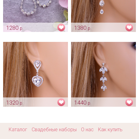
1280
1380
р.
р.
Серьги свадебные с
Серьги «Bride» gold
цирконами «Морской бриз»
Арт: ser_0288
Арт: ser_0252
1320
1440
р.
р.
Серьги «Love is»
Серьги «Серебряный
лепесток»
Арт: ser_0426
Арт: ser_0432
Каталог
Свадебные наборы
О нас
Как купить