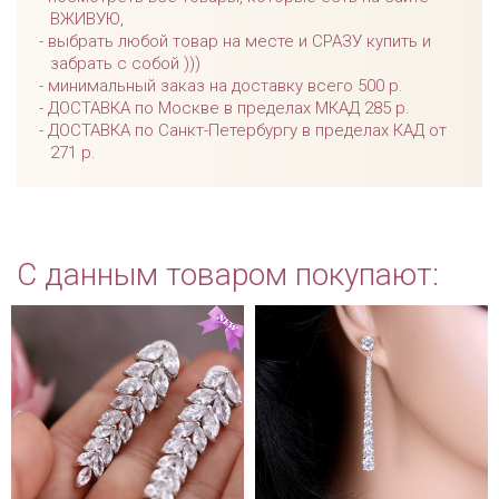
ВЖИВУЮ,
выбрать любой товар на месте и СРАЗУ купить и
забрать с собой )))
минимальный заказ на доставку всего 500 р.
ДОСТАВКА по Москве в пределах МКАД 285 р.
ДОСТАВКА по Санкт-Петербургу в пределах КАД от
271 р.
С данным товаром покупают: