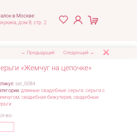
алон в Москве:
окукина, дом 8, стр. 2
← Предыдущий
Следующий →
ерьги «Жемчуг на цепочке»
ртикул:
ser_0084
атегории:
длинные свадебные серьги
,
серьги с
емчугом
,
свадебная бижутерия
,
свадебные
ерьги
ол-во: