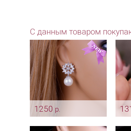
С данным товаром покупа
1250
13
р.
Серьги «Сияние»
Кли
"Вет
Арт: ser_0045
Арт: s