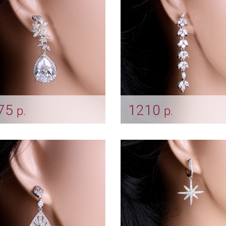
75
1210
р.
р.
ги "Kate"
Длинные вечерние сер
"Zara"
er_0016
Арт: ser_0017