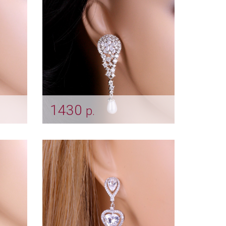
1430
р.
ьги
Цветочные серьги "Glory"
Арт: ser_0022