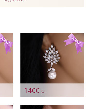
1400
р.
коны
Серьги «Angel»
Арт: ser_0145