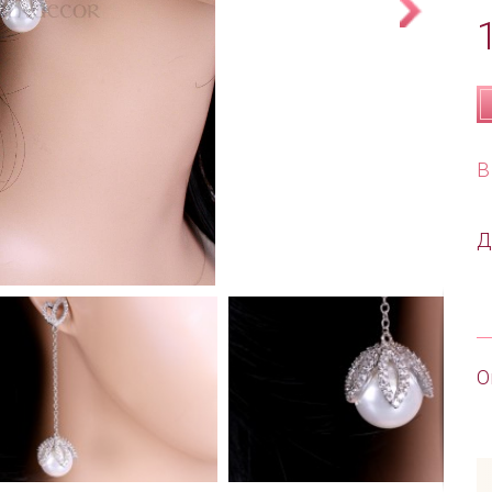
В
Д
О