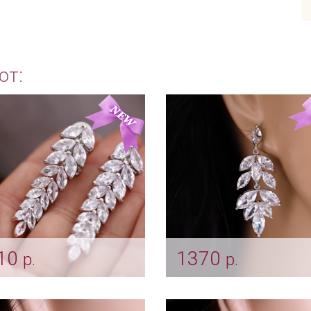
ют:
10
1370
р.
р.
псы с цирконами
Серьги «Веточки» цир
очка"
Арт: ser_0098
er_0090