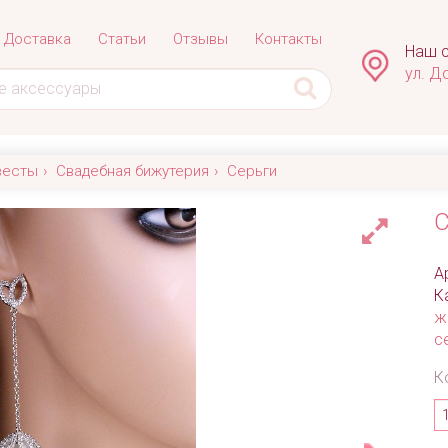
Доставка
Статьи
Отзывы
Контакты
Наш с
ул. Д
весты
Свадебная бижутерия
Серьги
С
А
К
ж
с
К