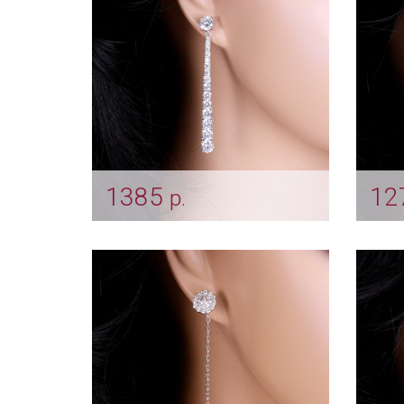
1385
12
р.
Длинные серьги "Adora"
Серь
Арт: ser_0005
Арт: s