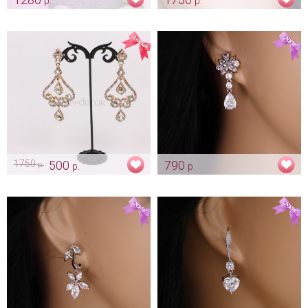
р.
р.
Серьги свадебные с
Жемчужная нить для невесты
цирконами «Морской бриз»
Арт: ser_0053
Арт: ser_0252
1750
500
790
р.
р.
р.
Серьги «Тайны Востока» -
Серьги «Капельки» цирконы
gold
Арт: ser_0086
Арт: ser_0107