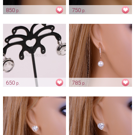
850
750
р.
р.
Серьги "Лилия" цирконы
Серьги с кристалликом
"Heart" цирконы
Арт: ser_0091
Арт: ser_0103
650
785
р.
р.
Сережки «Кристаллики»
Серьги «White pearl»
золотистые
Арт: ser_0096
Арт: ser_0266