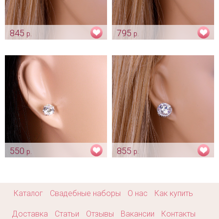
845
795
р.
р.
Серьги «Афелия» золотистые
Серьги «Афелия»
серебристые
Арт: ser_0300
Арт: ser_0322
550
855
р.
р.
Серьги гвоздики «Milli» с
Серьги «Isabella» с цирконами
цирконами
Арт: ser_0455
Арт: ser_0434
Каталог
Свадебные наборы
О нас
Как купить
Доставка
Статьи
Отзывы
Вакансии
Контакты