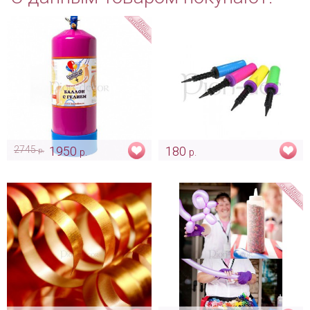
2745
1950
180
р.
р.
р.
Гелий в баллоне для
Насос для надувания
самостоятельного надува
воздушных шаров
Арт: ukr_0010
Арт: ukr_0009