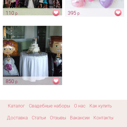
110
395
р.
р.
Воздушные шары красные
Надувное слово "Love"
сердечки
Арт: ukr_0037
Арт: ukr_0006_красный
850
р.
Шары - жених и невеста
Арт: ukr_0047
Каталог
Свадебные наборы
О нас
Как купить
Доставка
Статьи
Отзывы
Вакансии
Контакты