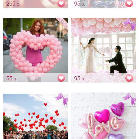
265
95
р.
р.
Лента для шаров
Шары - колбаски для
конкурсов
Арт: ukr_0008
Арт: ukr_0036
55
95
р.
р.
Маленькие шары для декора
Розовые шары для декора
Арт: ukr_0126
Арт: ukr_0004_розовый