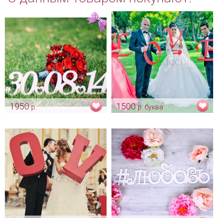
1950
1500
р.
р. буква
Дата свадьбы -
Буквы для фотосессии
персонализация - лазерная
Арт: fot_0012
резка на заказ
Арт: fot_0093