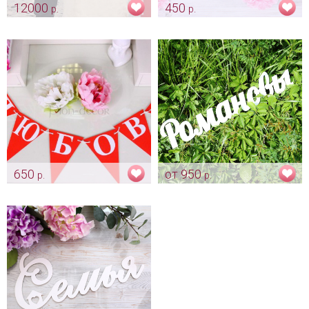
12000
450
р.
р.
Гигантские буквы для
Хештег Любовь
фотосессии и декора
Арт: fot_0014
площадки.
Арт: fot_0013
650
от 950
р.
р.
Растяжка «Любовь»
Фамилия молодоженов на
заказ
Арт: fot_0115
Арт: fot_0129