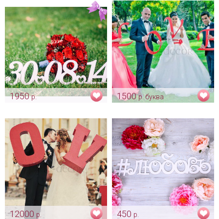
1950
1500
р.
р. буква
Дата свадьбы -
Буквы для фотосессии
персонализация - лазерная
Арт: fot_0012
резка на заказ
Арт: fot_0093
12000
450
р.
р.