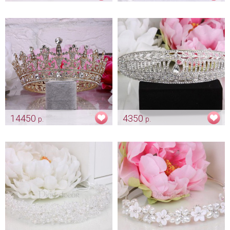
Диадема для волос "Zircon"
Тиара «Лилия»
Арт: diad_0013
Арт: diad_0035
14450
4350
р.
р.
Корона «Queen» gold со
Диадема «Греческая богиня»
стразами Swarovski
Арт: diad_0285
Арт: diad_0056