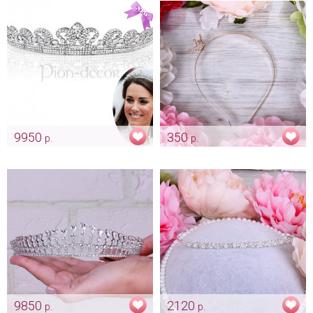
9950
350
р.
р.
Диадема «Кейт Миддлтон» со
Тиара для невесты
стразами Swarovski
"Золотистая"
Арт: diad_0131
Арт: diad_0003
9850
2120
р.
р.