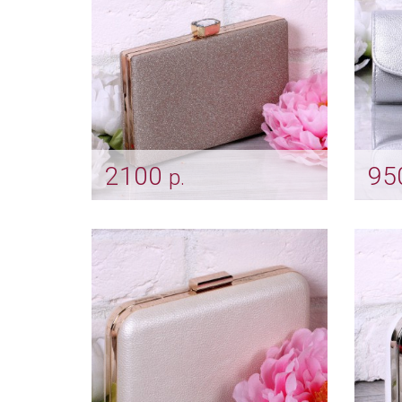
2100
95
р.
Клатч «Victoria» shampain
Клат
Арт: klch_0108
Арт: k