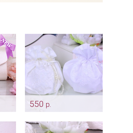
550
р.
вори
Сумочка "С кордовым
кружевом"
Арт: klch_0245