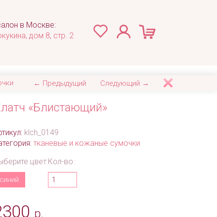
алон в Москве:
окукина, дом 8, стр. 2
очки
← Предыдущий
Следующий →
латч «Блистающий»
ртикул:
klch_0149
атегория:
тканевые и кожаные сумочки
ыберите цвет:
Кол-во:
синий
2300
р.