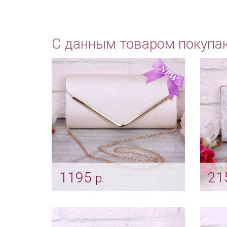
С данным товаром покупа
1195
21
р.
Сумочка для невесты
Круж
"Конверт" айвори
айв
Арт: klch_0003
Арт: k