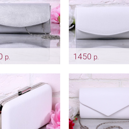
0
1450
р.
р.
ч «Classic» silver
Клатч «Classic» белый
lch_0113
Арт: klch_0115