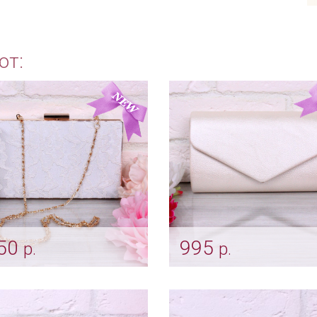
ют:
50
995
р.
р.
евной клатч "Jenevra"
Клатч «Конвертик» ай
ори
Арт: klch_0222
lch_0015