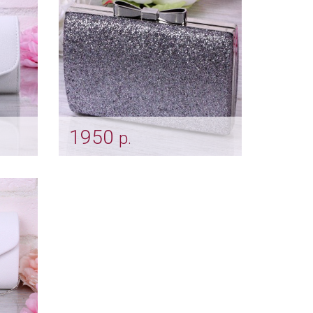
1950
р.
Сумочка "Shine" silver
Арт: klch_0117