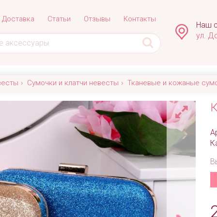
Доставка
Статьи
Отзывы
Контакты
Наш с
ул. Д
весты
Сумочки и клатчи невесты
Тканевые и кожаные сум
К
А
К
В