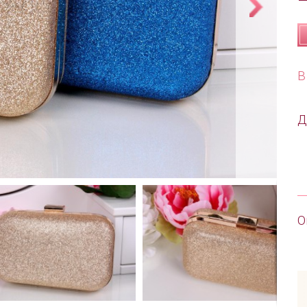
В
Д
О