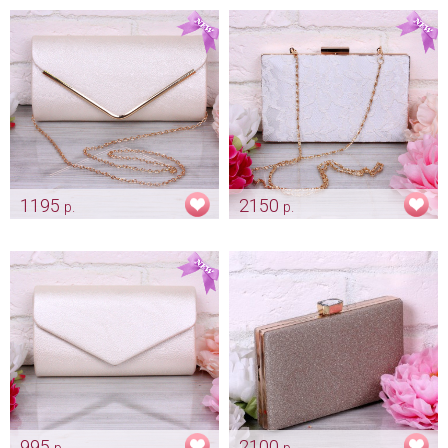
«Princess»
Арт: obv_0123
Арт: obv_0326
1195
2150
р.
р.
Сумочка для невесты
Кружевной клатч "Jenevra"
"Конверт" айвори
айвори
Арт: klch_0003
Арт: klch_0015
995
2100
р.
р.