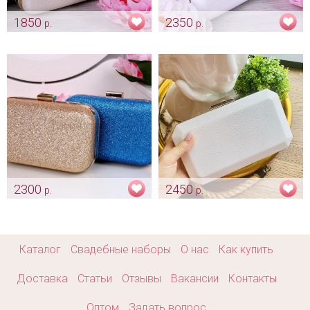
1850
2350
р.
р.
Сумочка «Bride» айвори
Сумочка «Bride» белая
Арт: klch_0126
Арт: klch_0128
2300
2450
р.
р.
Клатч «Блистающий»
Сумочка для невесты
«Felicita» жемчужный перелив
Арт: klch_0149
Арт: klch_0236
Каталог
Свадебные наборы
О нас
Как купить
Доставка
Статьи
Отзывы
Вакансии
Контакты
Оптом
Задать вопрос