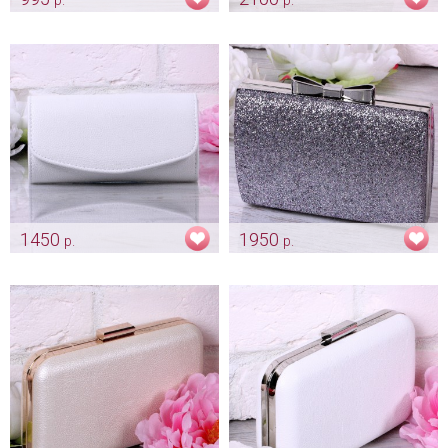
Клатч «Конвертик» айвори
Клатч «Victoria» shampain
Арт: klch_0222
Арт: klch_0108
1450
1950
р.
р.
Клатч «Classic» белый
Сумочка "Shine" silver
Арт: klch_0115
Арт: klch_0117