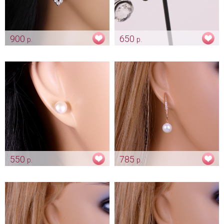
900
650
р.
р.
Серьги «Annet» цирконы
Сережки «Кристаллики»
Арт: ser_0421
Арт: ser_0096
550
785
р.
р.
Серьги - гвоздики "Жемчуг"
Серьги «White pearl»
золотистые
Арт: ser_0236
Арт: ser_0266