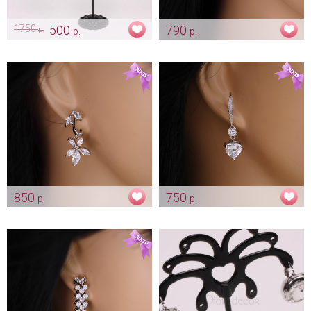
1750
500
790
р.
р.
р.
Серьги «Тайны Востока» -
Серьги «Капельки» цирконы
gold
Арт: ser_0086
Арт: ser_0107
850
750
р.
р.
Серьги "Лилия" цирконы
Серьги с кристалликом
"Heart" цирконы
Арт: ser_0091
Арт: ser_0103