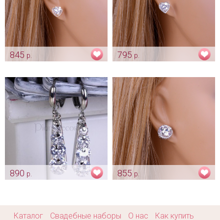
845
795
р.
р.
Серьги «Афелия» золотистые
Серьги «Афелия»
серебристые
Арт: ser_0300
Арт: ser_0322
890
855
р.
р.
Серьги с цирконами «Goccia»
Серьги «Isabella» с цирконами
Арт: ser_0444
Арт: ser_0455
Каталог
Свадебные наборы
О нас
Как купить