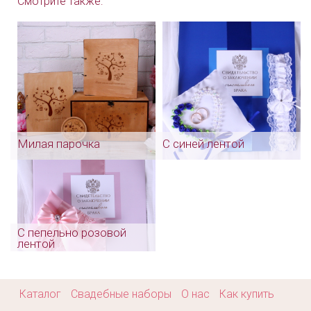
Смотрите также:
Арт: card_0023
Милая парочка
С синей лентой
С пепельно розовой
лентой
Каталог
Свадебные наборы
О нас
Как купить