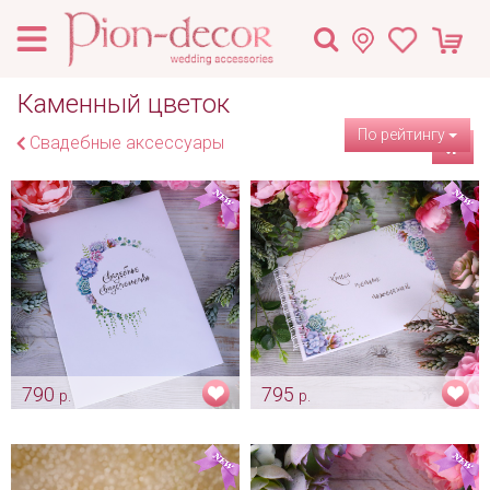
Каменный цветок
По рейтингу
Свадебные аксессуары
790
795
р.
р.
Папка «Каменный цветок»
Альбом пожеланий
«Каменный цветок»
Арт: pap_0207
Арт: alb_0124