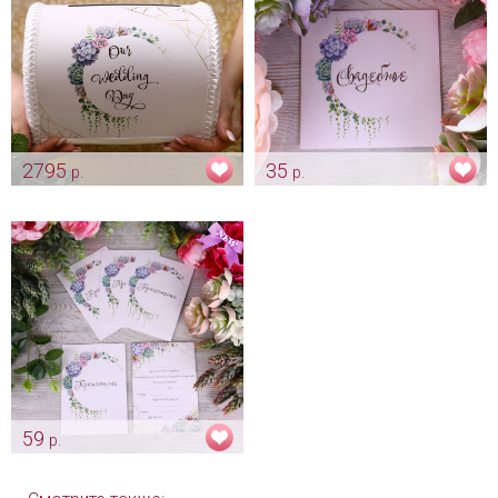
2795
35
р.
р.
Коробка для денег «Каменный
Свадебная наклейка
цветок»
«Каменный цветок»
Арт: sun_0114
Арт: sham_0175
59
р.
Приглашение "Каменный
цветок"