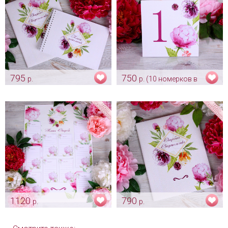
795
750
р.
р. (10 номерков в
Свадебный альбом для
комплекте)
пожеланий "Пион-Декор"
Номерок на стол "Пион-
Арт: alb_0039
Декор" для рассадки гостей
Арт: card_0005
1120
790
р.
р.
Схема рассадки гостей на
Обложка для свидетельства
свадьбу "Пион-Декор"
"Пион-Декор"