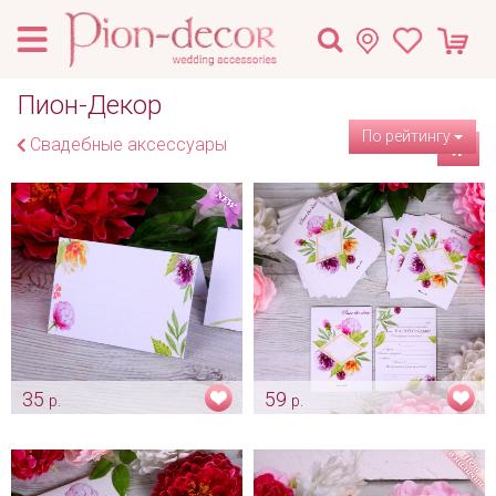
Пион-Декор
По рейтингу
Свадебные аксессуары
35
59
р.
р.
Персональная банкетная
Свадебное приглашение
карточка для гостя "Пион-
"Пион-Декор"
Декор"
Арт: pr_0072
Арт: card_0046