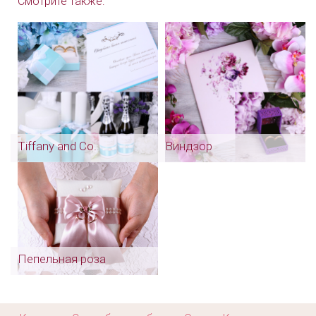
Смотрите также:
Арт: ras_0005
Арт: pap_0008
Tiffany and Co.
Виндзор
Пепельная роза