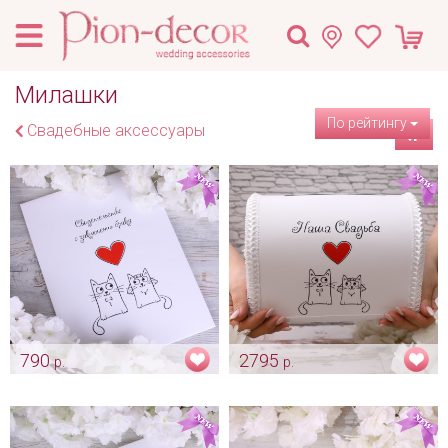
Милашки
По рейтингу
Свадебные аксессуары
790
2795
р.
р.
Папка «Милашки» - новый
Шкатулка для конвертов
формат А4
"Милашки"
Арт: pap_0176
Арт: sun_0094