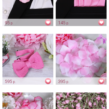
95
145
р.
р.
Бутоньерка жениха "Розочка
Платочек для жениха "Нежно
- нежно розовая"
розовый"
Арт: gr_0222
Арт: gr_0207
595
395
р.
р.
Вязанная бабочка "Розовая"
Бело-розовые лепестки роз
(300 шт.)
Арт: gr_0205
Арт: kor_0083