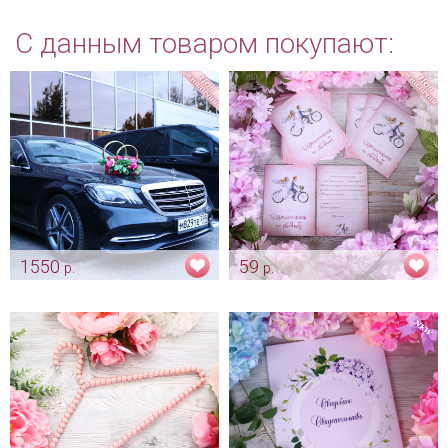
С данным товаром покупают:
1550
59
р.
р.
Украшение на авто «Розовая
Мультяшное приглашение
гортензия - тропики»
"Парочка на велосипеде"
Арт: avt_0175
Арт: pr_0028