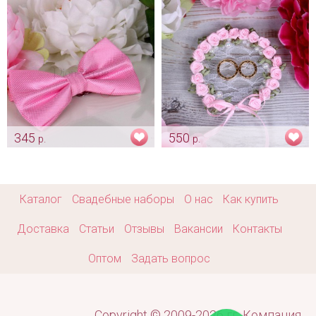
Арт: mel_0155_нежно_розовый
Арт: gr_0017
345
550
р.
р.
Нежно розовая бабочка
Блюдце для колец "Нежно
розовый веночек"
Арт: gr_0072
Арт: pod_0123
Каталог
Свадебные наборы
О нас
Как купить
Доставка
Статьи
Отзывы
Вакансии
Контакты
Оптом
Задать вопрос
Copyright © 2009-2026 гг. Компания