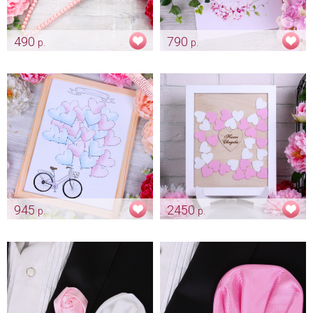
490
790
р.
р.
Вешалка для платья
Обложка для свадебного
«Жемчуг»
свидетельства "Гортензия" -
новый формат
Арт: mel_0072_нежнорозовый
свидетельства А4
Арт: pap_0079-a
945
2450
р.
р.
Рамка пожеланий
Рамка пожеланий "Rose"
"Велосипед"
Арт: alb_0013
Арт: alb_0016