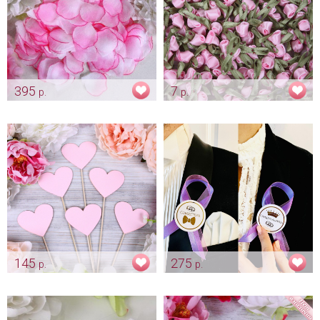
395
7
р.
р.
Розовые лепестки роз с
Розочки для декора "Нежно
окантовкой (300 шт.)
розовые бутоны"
Арт: kor_0073
Арт: ukr_0039
145
275
р.
р.
Розовые сердечки для фото
Комплект ленты для
свидетелей "Нежная лаванда"
Арт: fot_0015
Арт: shtu_0083