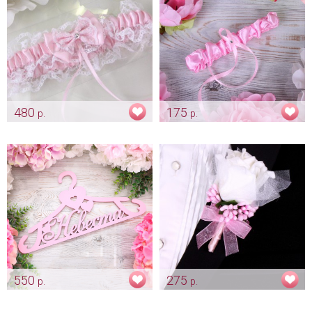
480
175
р.
р.
Цветные кружевные подвязки
Подвязочка невесты "Classic"
«Розовая»
розовая
Арт: podv_0115_розовая
Арт: podv_0077
550
275
р.
р.
Плечики нежно розовые для
Бутоньерка для жениха
платья невесты «Невеста»
"Нежно розовая"