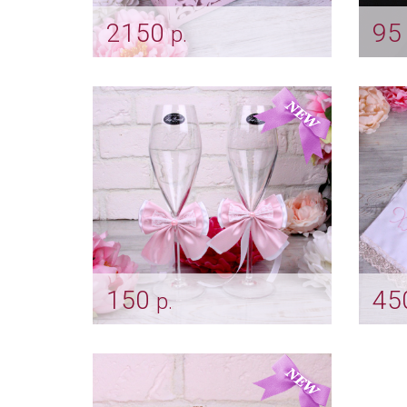
2150
9
р.
Коробка для конвертов
Буто
«Узоры» пепельная роза
"Атл
розо
Арт: sun_0174_пеп.роза
Арт: g
150
45
р.
Украшение на бокалы
Рушн
"Пепельно-розовое" на
пепе
свадьбу
Арт: r
Арт: bok_0042