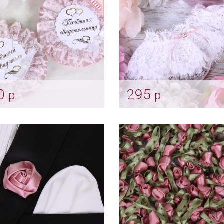
0
295
р.
р.
плект для свидетелей
Подвязка невесты "Que
ужевной» цвет
пепельная роза
льная роза
Арт: podv_0052
htu_0190 пеп.роза