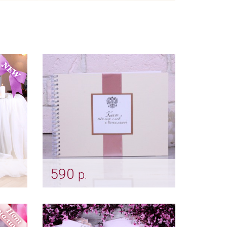
590
р.
я роза
Гостевая книга "Пепельная
нных
роза"
Арт: alb_0011