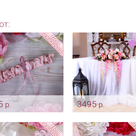
ют:
5
3495
р.
р.
язка невесты "Classic"
Композиция "Пепельна
льная роза
и пионы" из искусстве
цветов на президиум
podv_0001
Арт: ukr_0019