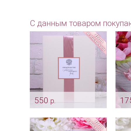
С данным товаром покупа
550
17
р.
Папка для свидетельства о
Подв
заключении брака
пепе
"Пепельная роза"
Арт: 
Арт: pap_0009