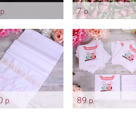
5
7
р.
р.
ньерка жениха
Розочки-бутоны "Пепе
асная пепельная
роза"
чка"
Арт: ukr_0042
r_0227
0
89
р.
р.
ик «Хлеб да соль»
Приглашение "Свадеб
льная роза
совы"
ush_0139
Арт: card_0009