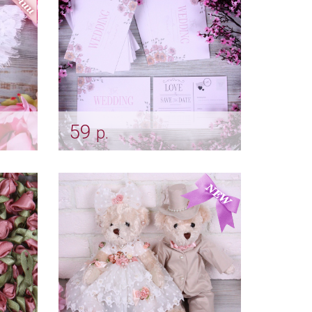
59
р.
en"
Wedding invitation "Love"
Арт: pr_0006