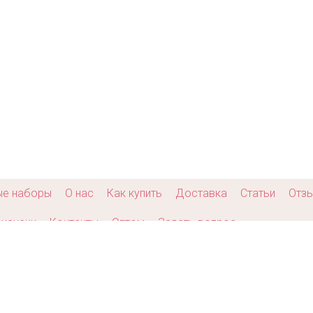
ые наборы
О нас
Как купить
Доставка
Статьи
Отз
кансии
Контакты
Оптом
Задать вопрос
yright © 2009-2026 гг. Компания «Пион-Декор»
Создание сайта - «Elart»