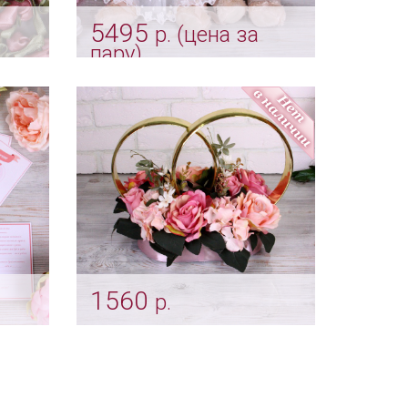
5495
р. (цена за
пару)
льная
Свадебные медвежата -
мишки
Арт: mel_0025
1560
р.
ные
Цветочное украшение на
авто
Арт: avt_0100