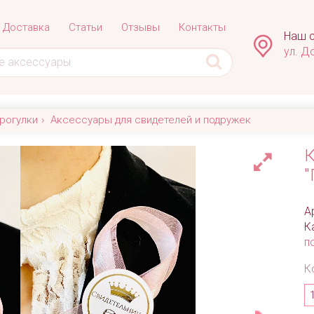
Доставка
Статьи
Отзывы
Контакты
Наш с
ул. Д
рогулки
Аксессуары для свидетелей и подружек
К
"
А
К
п
К