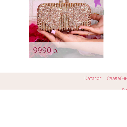
9990
р.
Эксклюзивная сумочка
"Бантик" rose gold на
выпускной
Арт: klch_0020
Каталог
Свадебн
Ва
Cop