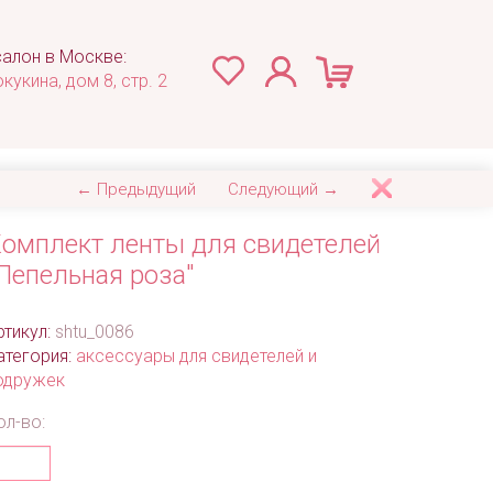
алон в Москве:
окукина, дом 8, стр. 2
← Предыдущий
Следующий →
омплект ленты для свидетелей
Пепельная роза"
ртикул:
shtu_0086
атегория:
аксессуары для свидетелей и
одружек
ол-во: