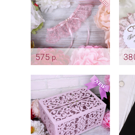
575
38
р.
Подвязка пепельная роза
Ком
"Бантик"
«Кр
пепе
Арт: podv_0068
Арт: s