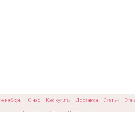
дьбу
Арт: rush_0139
ok_0042
ые наборы
О нас
Как купить
Доставка
Статьи
Отз
кансии
Контакты
Оптом
Задать вопрос