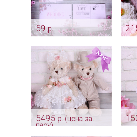
59
21
р.
Wedding invitation "Love"
Коро
«Узо
Арт: pr_0006
Арт: s
5495
15
р. (цена за
пару)
Укра
"Пеп
Свадебные медвежата -