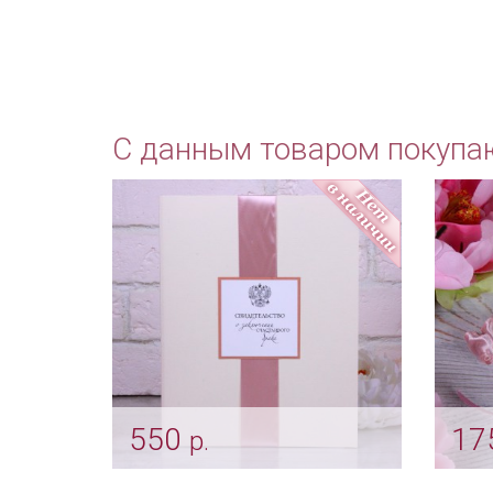
С данным товаром покупа
550
17
р.
Папка для свидетельства о
Подв