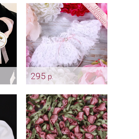
нных
роза"
Арт: alb_0011
295
р.
Подвязка невесты "Queen"
 роза"
пепельная роза
Арт: podv_0052