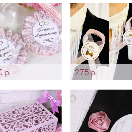
льная роза
и пионы" из искусстве
цветов на президиум
podv_0001
Арт: ukr_0019
0
275
р.
р.
плект для свидетелей
Комплект ленты для
ужевной» цвет
свидетелей "Пепельная
льная роза
Арт: shtu_0086
htu_0190 пеп.роза