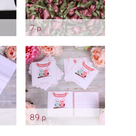
7
р.
Розочки-бутоны "Пепельная
роза"
Арт: ukr_0042
89
р.
Приглашение "Свадебные
совы"