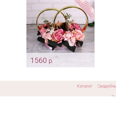
сва
мишки
Арт: b
Арт: mel_0025
1560
р.
Цветочное украшение на
авто
Арт: avt_0100
Каталог
Свадебн
Ва