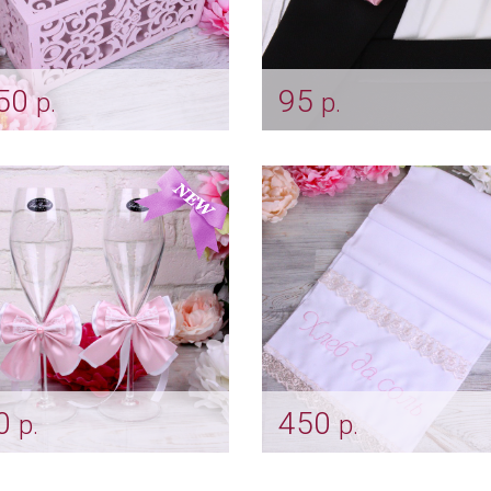
50
95
р.
р.
бка для конвертов
Бутоньерка жениха
ры» пепельная роза
"Атласная пепельная
розочка"
un_0174_пеп.роза
Арт: gr_0227
0
450
р.
р.
шение на бокалы
Рушник «Хлеб да соль»
ельно-розовое" на
пепельная роза