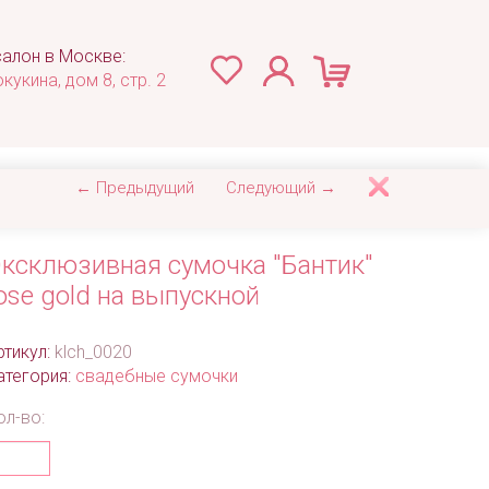
алон в Москве:
окукина, дом 8, стр. 2
← Предыдущий
Следующий →
ксклюзивная сумочка "Бантик"
ose gold на выпускной
ртикул:
klch_0020
атегория:
свадебные сумочки
ол-во: