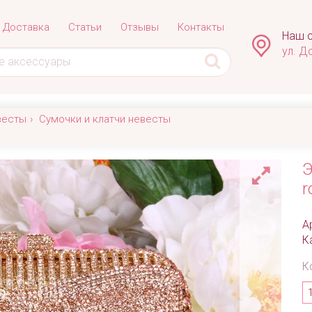
Доставка
Статьи
Отзывы
Контакты
Наш с
ул. Д
весты
Сумочки и клатчи невесты
Э
r
А
К
К