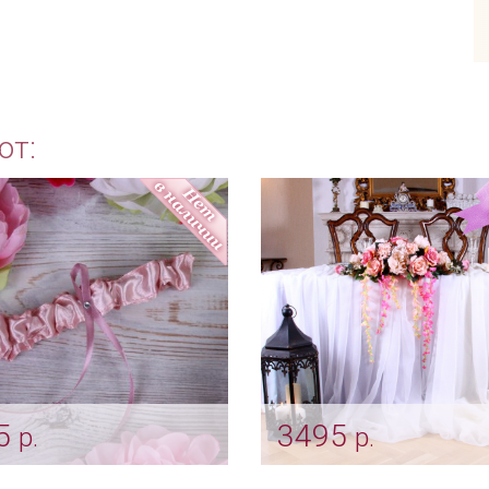
ют:
5
3495
р.
р.
язка невесты "Classic"
Композиция "Пепельна