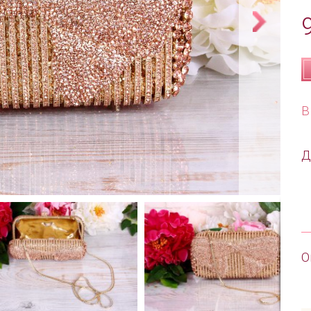
В
Д
О