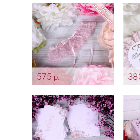
заключении брака
пепе
"Пепельная роза"
Арт: 
Арт: pap_0009
575
38
р.
Подвязка пепельная роза
Ком
"Бантик"
«Кр
пепе
Арт: podv_0068
Арт: s