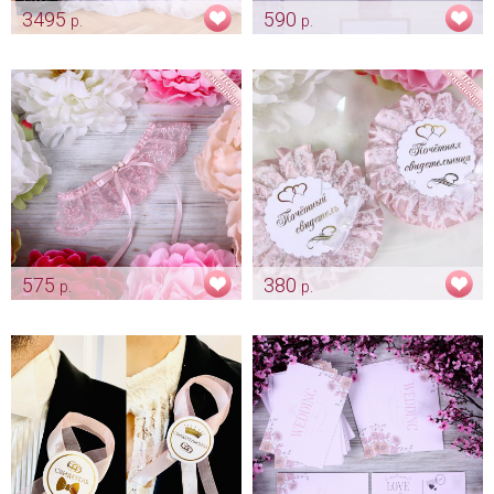
3495
590
р.
р.
Композиция "Пепельная роза
Гостевая книга "Пепельная
и пионы" из искусственных
роза"
цветов на президиум
Арт: alb_0011
Арт: ukr_0019
575
380
р.
р.
Подвязка пепельная роза
Комплект для свидетелей
"Бантик"
«Кружевной» цвет пепельная
роза
Арт: podv_0068
Арт: shtu_0190 пеп.роза