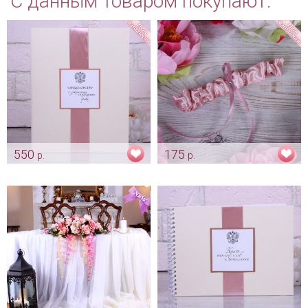
С данным товаром покупают:
550
175
р.
р.
Папка для свидетельства о
Подвязка невесты "Classic"
заключении брака
пепельная роза
"Пепельная роза"
Арт: podv_0001
Арт: pap_0009