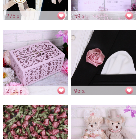
275
59
р.
р.
Комплект ленты для
Wedding invitation "Love"
свидетелей "Пепельная роза"
Арт: pr_0006
Арт: shtu_0086
2150
95
р.
р.
Коробка для конвертов
Бутоньерка жениха
«Узоры» пепельная роза
"Атласная пепельная
розочка"
Арт: sun_0174_пеп.роза
Арт: gr_0227