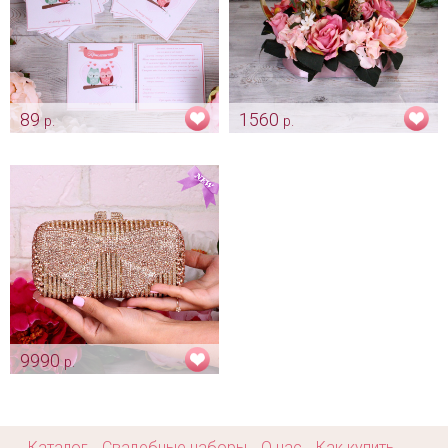
89
1560
р.
р.
Приглашение "Свадебные
Цветочное украшение на
совы"
авто
Арт: card_0009
Арт: avt_0100
9990
р.
Эксклюзивная сумочка
"Бантик" rose gold на
выпускной
Арт: klch_0020
Каталог
Свадебные наборы
О нас
Как купить