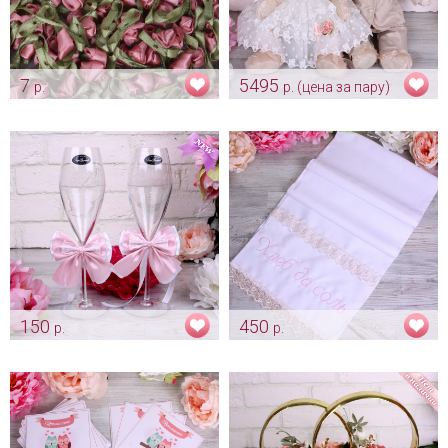
7
5495
р.
р. (цена за пару)
Розочки-бутоны "Пепельная
Свадебные медвежата -
роза"
мишки
Арт: ukr_0042
Арт: mel_0025
150
450
р.
р.
Украшение на бокалы
Рушник «Хлеб да соль»
"Пепельно-розовое" на
пепельная роза
свадьбу
Арт: rush_0139
Арт: bok_0042